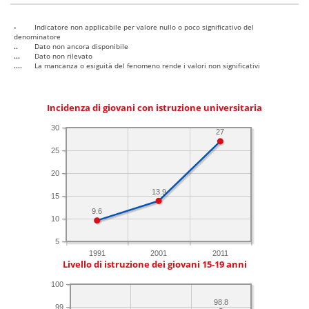
-
Indicatore non applicabile per valore nullo o poco significativo del
denominatore
..
Dato non ancora disponibile
...
Dato non rilevato
....
La mancanza o esiguità del fenomeno rende i valori non significativi
Incidenza di giovani con istruzione universitaria
30
27
25
20
13.9
15
9.6
10
5
1991
2001
2011
Livello di istruzione dei giovani 15-19 anni
100
98.8
99