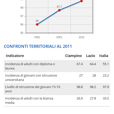
97.7
98
97
96
96
95
1991
2001
2011
CONFRONTI TERRITORIALI AL 2011
Indicatore
Ciampino
Lazio
Italia
Incidenza di adulti con diploma o
67.4
64.4
55.1
laurea
Incidenza di giovani con istruzione
27
28
23.2
universitaria
Livello di istruzione dei giovani 15-19
98.8
98.2
97.9
anni
Incidenza di adulti con la licenza
26.9
27.8
33.5
media