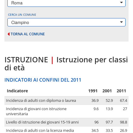
Roma
CERCA UN COMUNE
Ciampino
TORNA AL COMUNE
ISTRUZIONE
|
Istruzione per classi
di età
INDICATORI AI CONFINI DEL 2011
Indicatore
1991
2001
2011
Incidenza di adulti con diploma o laurea
36.9
52.9
67.4
Incidenza di giovani con istruzione
9.6
13.9
27
universitaria
Livello di istruzione dei giovani 15-19 anni
96
97.7
98.8
Incidenza di adulti con la licenza media
34.5
33.5
26.9