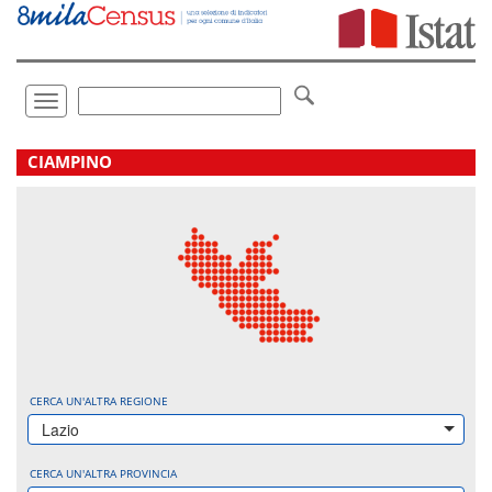
Vai
direttamente
a:
Contenuto
Ricerca
Toggle
navigation
.
CIAMPINO
CERCA UN'ALTRA REGIONE
Lazio
CERCA UN'ALTRA PROVINCIA