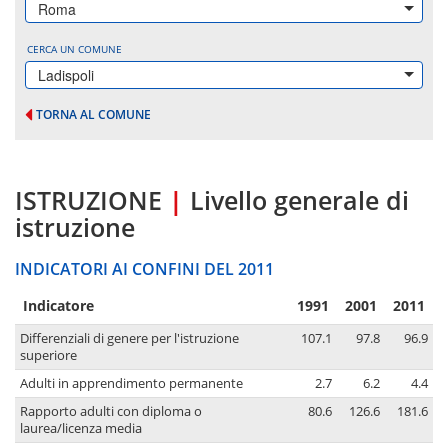
Roma
CERCA UN COMUNE
Ladispoli
TORNA AL COMUNE
ISTRUZIONE
|
Livello generale di
istruzione
INDICATORI AI CONFINI DEL 2011
Indicatore
1991
2001
2011
Differenziali di genere per l'istruzione
107.1
97.8
96.9
superiore
Adulti in apprendimento permanente
2.7
6.2
4.4
Rapporto adulti con diploma o
80.6
126.6
181.6
laurea/licenza media