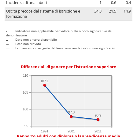
Incidenza di analfabeti
1
0.6
0.4
Uscita precoce dal sistema di istruzione e
34.3
21.5
14.9
formazione
-
Indicatore non applicabile per valore nullo o poco significativo del
denominatore
..
Dato non ancora disponibile
...
Dato non rilevato
....
La mancanza o esiguità del fenomeno rende i valori non significativi
Differenziali di genere per l'istruzione superiore
110
107.1
105
100
97.8
96.9
95
1991
2001
2011
Rapporto adulti con diploma o laurea/licenza media