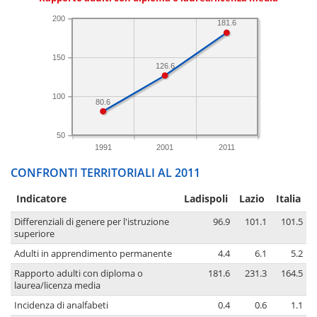
200
181.6
150
126.6
100
80.6
50
1991
2001
2011
CONFRONTI TERRITORIALI AL 2011
Indicatore
Ladispoli
Lazio
Italia
Differenziali di genere per l'istruzione
96.9
101.1
101.5
superiore
Adulti in apprendimento permanente
4.4
6.1
5.2
Rapporto adulti con diploma o
181.6
231.3
164.5
laurea/licenza media
Incidenza di analfabeti
0.4
0.6
1.1