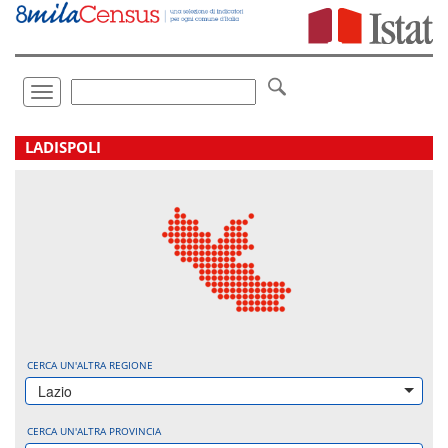
Vai
direttamente
a:
Contenuto
Ricerca
Toggle
navigation
.
LADISPOLI
CERCA UN'ALTRA REGIONE
Lazio
CERCA UN'ALTRA PROVINCIA