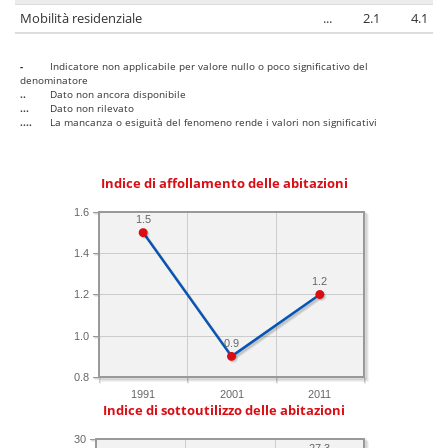
Mobilità residenziale
...
2.1
4.1
-
Indicatore non applicabile per valore nullo o poco significativo del
denominatore
..
Dato non ancora disponibile
...
Dato non rilevato
....
La mancanza o esiguità del fenomeno rende i valori non significativi
Indice di affollamento delle abitazioni
1.6
1.5
1.4
1.2
1.2
1.0
0.9
0.8
1991
2001
2011
Indice di sottoutilizzo delle abitazioni
30
27.3