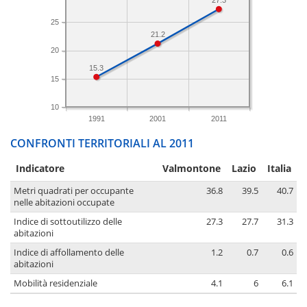
25
21.2
20
15.3
15
10
1991
2001
2011
CONFRONTI TERRITORIALI AL 2011
Indicatore
Valmontone
Lazio
Italia
Metri quadrati per occupante
36.8
39.5
40.7
nelle abitazioni occupate
Indice di sottoutilizzo delle
27.3
27.7
31.3
abitazioni
Indice di affollamento delle
1.2
0.7
0.6
abitazioni
Mobilità residenziale
4.1
6
6.1