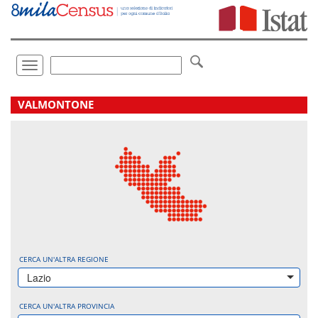
Vai
direttamente
a:
Contenuto
Ricerca
Toggle
navigation
.
VALMONTONE
CERCA UN'ALTRA REGIONE
Lazio
CERCA UN'ALTRA PROVINCIA