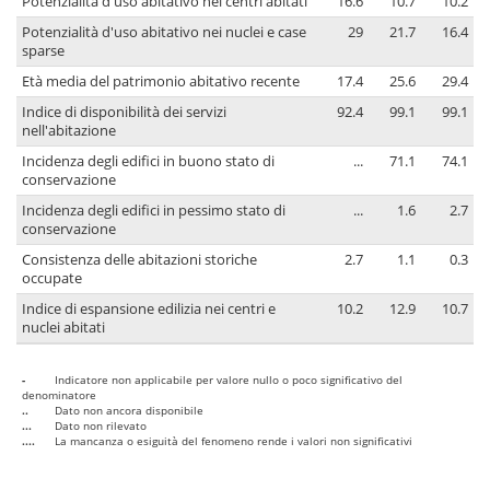
Potenzialità d'uso abitativo nei centri abitati
16.6
10.7
10.2
Potenzialità d'uso abitativo nei nuclei e case
29
21.7
16.4
sparse
Età media del patrimonio abitativo recente
17.4
25.6
29.4
Indice di disponibilità dei servizi
92.4
99.1
99.1
nell'abitazione
Incidenza degli edifici in buono stato di
...
71.1
74.1
conservazione
Incidenza degli edifici in pessimo stato di
...
1.6
2.7
conservazione
Consistenza delle abitazioni storiche
2.7
1.1
0.3
occupate
Indice di espansione edilizia nei centri e
10.2
12.9
10.7
nuclei abitati
-
Indicatore non applicabile per valore nullo o poco significativo del
denominatore
..
Dato non ancora disponibile
...
Dato non rilevato
....
La mancanza o esiguità del fenomeno rende i valori non significativi