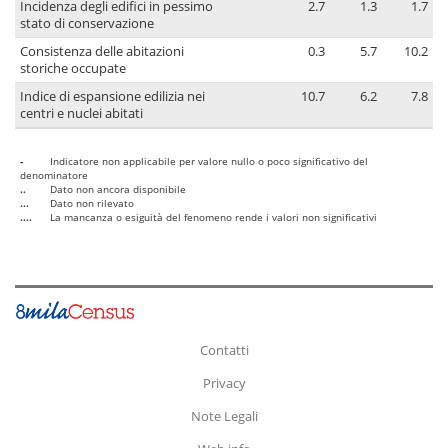
Incidenza degli edifici in pessimo
2.7
1.3
1.7
stato di conservazione
Consistenza delle abitazioni
0.3
5.7
10.2
storiche occupate
Indice di espansione edilizia nei
10.7
6.2
7.8
centri e nuclei abitati
-
Indicatore non applicabile per valore nullo o poco significativo del
denominatore
..
Dato non ancora disponibile
...
Dato non rilevato
....
La mancanza o esiguità del fenomeno rende i valori non significativi
Contatti
Privacy
Note Legali