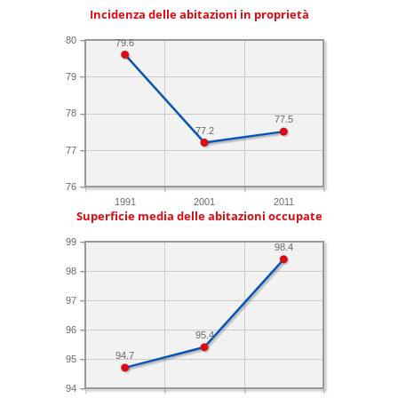
Incidenza delle abitazioni in proprietà
80
79.6
79
78
77.5
77.2
77
76
1991
2001
2011
Superficie media delle abitazioni occupate
99
98.4
98
97
96
95.4
94.7
95
94