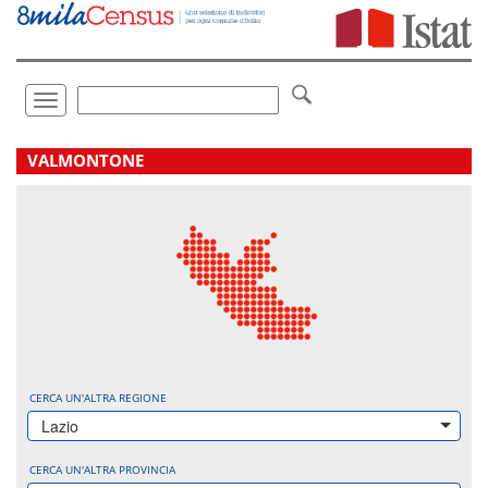
Vai
direttamente
a:
Contenuto
Ricerca
Toggle
navigation
.
VALMONTONE
CERCA UN'ALTRA REGIONE
Lazio
CERCA UN'ALTRA PROVINCIA