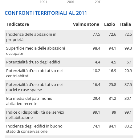
1991
2001
2011
CONFRONTI TERRITORIALI AL 2011
Indicatore
Valmontone
Lazio
Italia
Incidenza delle abitazioni in
77.5
72.6
72.5
proprietà
Superficie media delle abitazioni
98.4
94.1
99.3
occupate
Potenzialità d'uso degli edifici
4.4
4.5
5.1
Potenzialità d'uso abitativo nei
10.2
16.9
20.9
centri abitati
Potenzialità d'uso abitativo nei
16.4
25.8
37.5
nuclei e case sparse
Età media del patrimonio
29.4
31.2
30.1
abitativo recente
Indice di disponibilità dei servizi
99.1
99
99.1
nell'abitazione
Incidenza degli edifici in buono
74.1
84.1
83.2
stato di conservazione