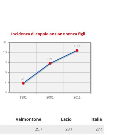
Incidenza di coppie anziane senza figli
11
10.2
10
8.9
9
8
6.9
7
6
1991
2001
2011
Valmontone
Lazio
Italia
25.7
28.1
27.1