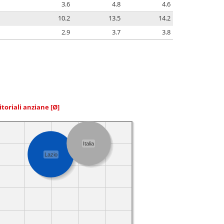
3.6
4.8
4.6
10.2
13.5
14.2
2.9
3.7
3.8
itoriali anziane
[Ø]
Italia
Lazio