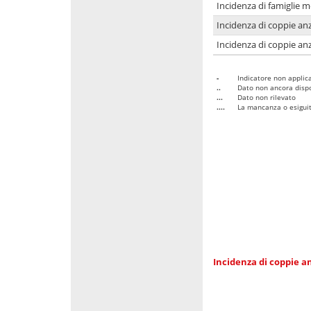
Incidenza di famiglie 
Incidenza di coppie anz
Incidenza di coppie anz
-
Indicatore non applica
..
Dato non ancora dispo
...
Dato non rilevato
....
La mancanza o esiguità
Incidenza di coppie an