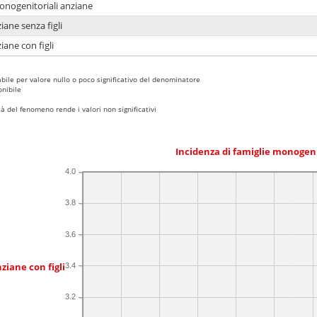
monogenitoriali anziane
iane senza figli
iane con figli
bile per valore nullo o poco significativo del denominatore
nibile
 del fenomeno rende i valori non significativi
Incidenza di famiglie monogen
4.0
3.8
3.6
ziane con figli
3.4
3.2