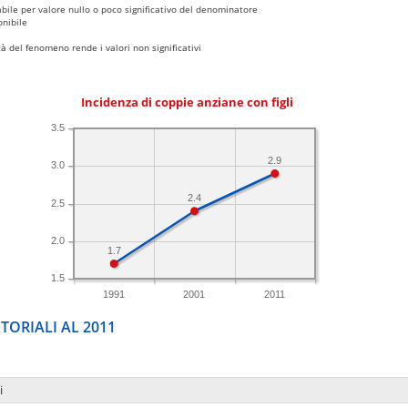
bile per valore nullo o poco significativo del denominatore
nibile
 del fenomeno rende i valori non significativi
Incidenza di coppie anziane con figli
3.5
2.9
3.0
2.4
2.5
2.0
1.7
1.5
1991
2001
2011
TORIALI AL 2011
i