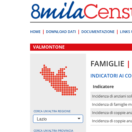
Vai
direttamente
a:
Contenuto
Ricerca
HOME
DOWNLOAD DATI
DOCUMENTAZIONE
LINKS 
.
VALMONTONE
FAMIGLIE
|
INDICATORI AI CO
Indicatore
Incidenza di anziani sol
Incidenza di famiglie 
CERCA UN'ALTRA REGIONE
Incidenza di coppie anz
Lazio
Incidenza di coppie anz
CERCA UN'ALTRA PROVINCIA