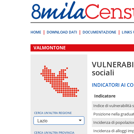
Vai
direttamente
a:
Contenuto
Ricerca
HOME
DOWNLOAD DATI
DOCUMENTAZIONE
LINKS 
.
VALMONTONE
VULNERABI
sociali
INDICATORI AI CO
Indicatore
Indice di vulnerabilità 
CERCA UN'ALTRA REGIONE
Posizione nella graduat
Lazio
Incidenza di popolazio
Incidenza di alloggi im
CERCA UN'ALTRA PROVINCIA