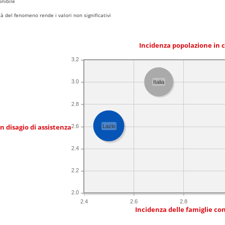
nibile
 del fenomeno rende i valori non significativi
Incidenza popolazione in 
3.2
3.0
Italia
2.8
in disagio di assistenza
2.6
Lazio
2.4
2.2
2.0
2.4
2.6
2.8
Incidenza delle famiglie co