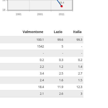
18.4
18
1991
2001
2011
Valmontone
Lazio
Italia
100.1
99.6
99.3
1542
5
-
-
-
-
0.2
0.3
0.2
2.2
1.2
1.4
3.4
2.5
2.7
2.4
1.6
1.5
18.4
11.9
12.3
2.1
2.6
3