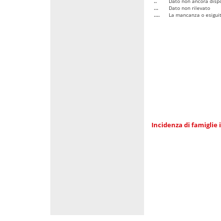
..
Dato non ancora dispo
...
Dato non rilevato
....
La mancanza o esiguità
Incidenza di famiglie 