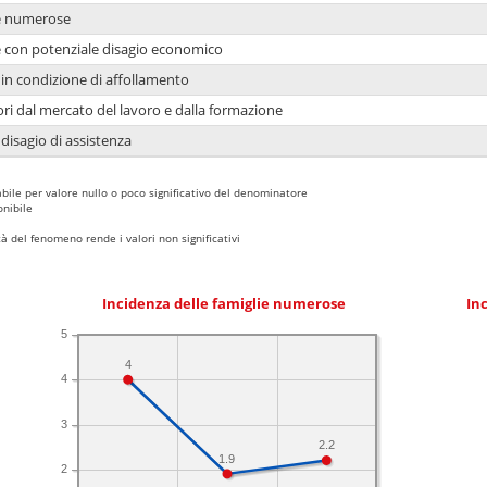
ie numerose
ie con potenziale disagio economico
in condizione di affollamento
ori dal mercato del lavoro e dalla formazione
 disagio di assistenza
bile per valore nullo o poco significativo del denominatore
nibile
 del fenomeno rende i valori non significativi
Incidenza delle famiglie numerose
Inc
5
4
4
3
2.2
1.9
2