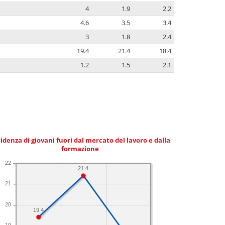
4
1.9
2.2
4.6
3.5
3.4
3
1.8
2.4
19.4
21.4
18.4
1.2
1.5
2.1
idenza di giovani fuori dal mercato del lavoro e dalla
formazione
22
21.4
21
20
19.4
19