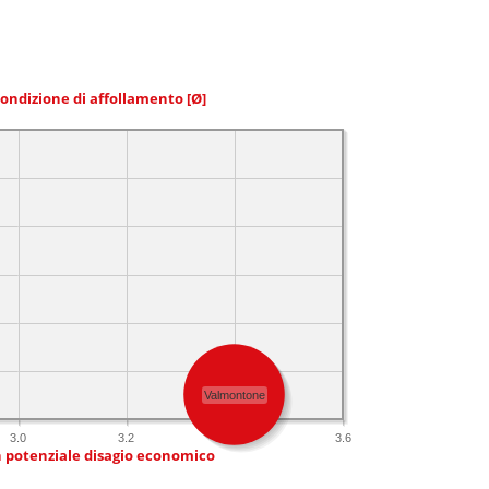
condizione di affollamento
[Ø]
Valmontone
3.0
3.2
3.4
3.6
n potenziale disagio economico