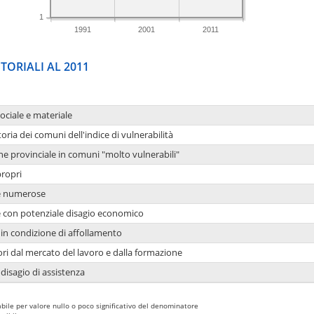
1
1991
2001
2011
TORIALI AL 2011
sociale e materiale
oria dei comuni dell'indice di vulnerabilità
ne provinciale in comuni "molto vulnerabili"
propri
ie numerose
ie con potenziale disagio economico
in condizione di affollamento
ori dal mercato del lavoro e dalla formazione
 disagio di assistenza
bile per valore nullo o poco significativo del denominatore