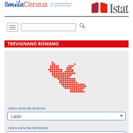
Vai
direttamente
a:
Contenuto
Ricerca
Toggle
navigation
.
TREVIGNANO ROMANO
CERCA UN'ALTRA REGIONE
Lazio
CERCA UN'ALTRA PROVINCIA