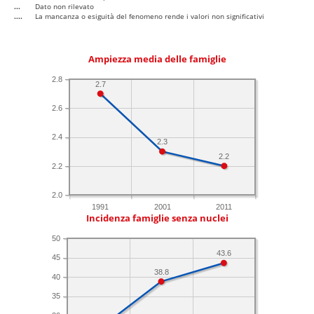
...
Dato non rilevato
....
La mancanza o esiguità del fenomeno rende i valori non significativi
Ampiezza media delle famiglie
2.8
2.7
2.6
2.4
2.3
2.2
2.2
2.0
1991
2001
2011
Incidenza famiglie senza nuclei
50
43.6
45
38.8
40
35