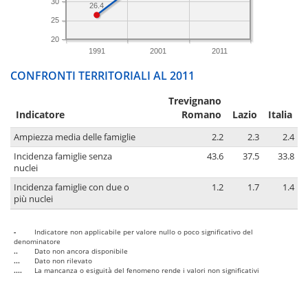
30
26.4
25
20
1991
2001
2011
CONFRONTI TERRITORIALI AL 2011
Trevignano
Indicatore
Romano
Lazio
Italia
Ampiezza media delle famiglie
2.2
2.3
2.4
Incidenza famiglie senza
43.6
37.5
33.8
nuclei
Incidenza famiglie con due o
1.2
1.7
1.4
più nuclei
-
Indicatore non applicabile per valore nullo o poco significativo del
denominatore
..
Dato non ancora disponibile
...
Dato non rilevato
....
La mancanza o esiguità del fenomeno rende i valori non significativi