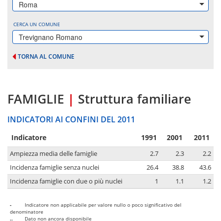
Roma
CERCA UN COMUNE
Trevignano Romano
TORNA AL COMUNE
FAMIGLIE
|
Struttura familiare
INDICATORI AI CONFINI DEL 2011
Indicatore
1991
2001
2011
Ampiezza media delle famiglie
2.7
2.3
2.2
Incidenza famiglie senza nuclei
26.4
38.8
43.6
Incidenza famiglie con due o più nuclei
1
1.1
1.2
-
Indicatore non applicabile per valore nullo o poco significativo del
denominatore
..
Dato non ancora disponibile