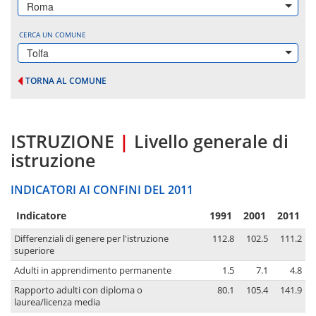
Roma
CERCA UN COMUNE
Tolfa
TORNA AL COMUNE
ISTRUZIONE
|
Livello generale di
istruzione
INDICATORI AI CONFINI DEL 2011
Indicatore
1991
2001
2011
Differenziali di genere per l'istruzione
112.8
102.5
111.2
superiore
Adulti in apprendimento permanente
1.5
7.1
4.8
Rapporto adulti con diploma o
80.1
105.4
141.9
laurea/licenza media