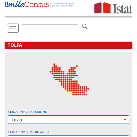
Vai
direttamente
a:
Contenuto
Ricerca
Toggle
navigation
.
TOLFA
CERCA UN'ALTRA REGIONE
Lazio
CERCA UN'ALTRA PROVINCIA