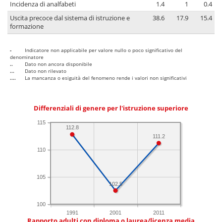
Incidenza di analfabeti
1.4
1
0.4
Uscita precoce dal sistema di istruzione e
38.6
17.9
15.4
formazione
-
Indicatore non applicabile per valore nullo o poco significativo del
denominatore
..
Dato non ancora disponibile
...
Dato non rilevato
....
La mancanza o esiguità del fenomeno rende i valori non significativi
Differenziali di genere per l'istruzione superiore
115
112.8
111.2
110
105
102.5
100
1991
2001
2011
Rapporto adulti con diploma o laurea/licenza media