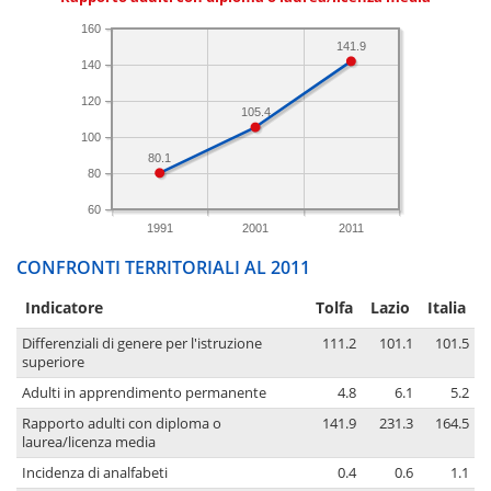
160
141.9
140
120
105.4
100
80.1
80
60
1991
2001
2011
CONFRONTI TERRITORIALI AL 2011
Indicatore
Tolfa
Lazio
Italia
Differenziali di genere per l'istruzione
111.2
101.1
101.5
superiore
Adulti in apprendimento permanente
4.8
6.1
5.2
Rapporto adulti con diploma o
141.9
231.3
164.5
laurea/licenza media
Incidenza di analfabeti
0.4
0.6
1.1