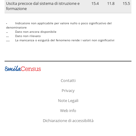
Uscita precoce dal sistema di istruzione e
15.4
11.8
15.5
formazione
-
Indicatore non applicabile per valore nullo o poco significativo del
denominatore
..
Dato non ancora disponibile
...
Dato non rilevato
....
La mancanza o esiguità del fenomeno rende i valori non significativi
Contatti
Privacy
Note Legali
Web info
Dichiarazione di accessibilità