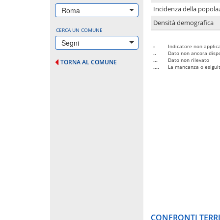
Incidenza della popolaz
Roma
Densità demografica
CERCA UN COMUNE
Segni
-
Indicatore non applica
..
Dato non ancora dispo
...
Dato non rilevato
TORNA AL COMUNE
....
La mancanza o esiguità
CONFRONTI TERRI