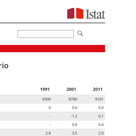
rio
1991
2001
2011
8306
8780
9101
0
0.6
0.4
-
-1.2
0.1
-
0.9
0.4
2.8
3.5
2.9