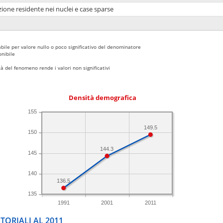
ione residente nei nuclei e case sparse
bile per valore nullo o poco significativo del denominatore
nibile
 del fenomeno rende i valori non significativi
Densità demografica
155
149.5
150
144.3
145
140
136.5
135
1991
2001
2011
TORIALI AL 2011