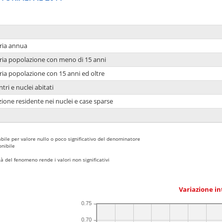
ria annua
ria popolazione con meno di 15 anni
ria popolazione con 15 anni ed oltre
tri e nuclei abitati
ione residente nei nuclei e case sparse
bile per valore nullo o poco significativo del denominatore
nibile
 del fenomeno rende i valori non significativi
Variazione i
0.75
0.70