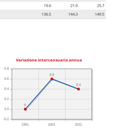
19.6
21.9
25.7
136.5
144.3
149.5
Variazione intercensuaria annua
0.8
0.6
0.6
0.4
0.4
0.2
0
0.0
-0.2
1991
2001
2011