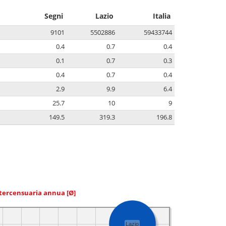
Segni
Lazio
Italia
9101
5502886
59433744
0.4
0.7
0.4
0.1
0.7
0.3
0.4
0.7
0.4
2.9
9.9
6.4
25.7
10
9
149.5
319.3
196.8
ntercensuaria annua
[Ø]
Lazio