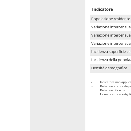
Indicatore
Popolazione residente
Variazione intercensua
Variazione intercensua
Variazione intercensua
Incidenza superficie cen
Incidenza della popolaz
Densità demografica
-
Indicatore non applica
..
Dato non ancora dispo
...
Dato non rilevato
....
La mancanza o esiguità