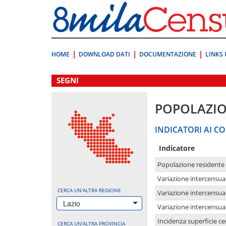
Vai
direttamente
a:
Contenuto
Ricerca
HOME
DOWNLOAD DATI
DOCUMENTAZIONE
LINKS 
.
SEGNI
POPOLAZI
INDICATORI AI CO
Indicatore
Popolazione residente
Variazione intercensua
CERCA UN'ALTRA REGIONE
Variazione intercensua
Lazio
Variazione intercensua
Incidenza superficie cen
CERCA UN'ALTRA PROVINCIA