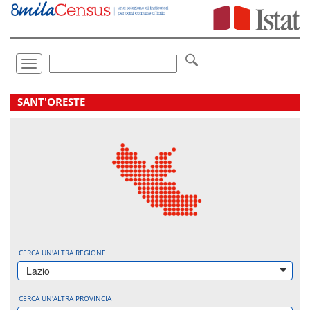
Vai
direttamente
a:
Contenuto
Ricerca
Toggle
navigation
.
SANT'ORESTE
CERCA UN'ALTRA REGIONE
Lazio
CERCA UN'ALTRA PROVINCIA