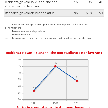
Incidenza giovani 15-29 anni che non
16.5
35
24.0
studiano e non lavorano
Rapporto giovani attivi e non attivi
96.3
66.8
55.1
-
Indicatore non applicabile per valore nullo o poco significativo del
denominatore
..
Dato non ancora disponibile
...
Dato non rilevato
....
La mancanza o esiguità del fenomeno rende i valori non significativi
Incidenza giovani 15-29 anni che non studiano e non lavorano
40
35
35
30
24
25
20
16.5
15
10
1991
2001
2011
Partecipazione al mercato del lavoro femminile