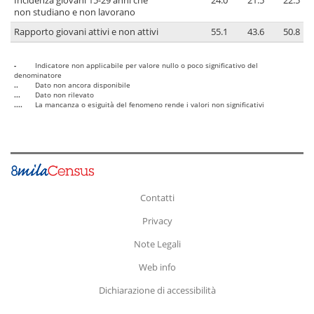
Incidenza giovani 15-29 anni che
24.0
21.5
22.5
non studiano e non lavorano
Rapporto giovani attivi e non attivi
55.1
43.6
50.8
-
Indicatore non applicabile per valore nullo o poco significativo del
denominatore
..
Dato non ancora disponibile
...
Dato non rilevato
....
La mancanza o esiguità del fenomeno rende i valori non significativi
Contatti
Privacy
Note Legali
Web info
Dichiarazione di accessibilità