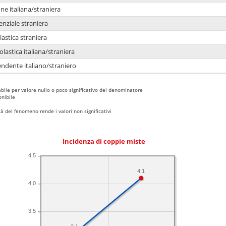
e italiana/straniera
enziale straniera
lastica straniera
lastica italiana/straniera
ndente italiano/straniero
bile per valore nullo o poco significativo del denominatore
nibile
 del fenomeno rende i valori non significativi
Incidenza di coppie miste
4.5
4.1
4.0
3.5