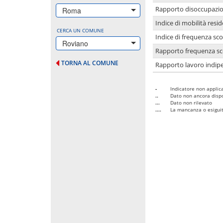
Rapporto disoccupazion
Roma
Indice di mobilità resid
CERCA UN COMUNE
Indice di frequenza sco
Roviano
Rapporto frequenza sco
TORNA AL COMUNE
Rapporto lavoro indipe
-
Indicatore non applica
..
Dato non ancora dispo
...
Dato non rilevato
....
La mancanza o esiguità