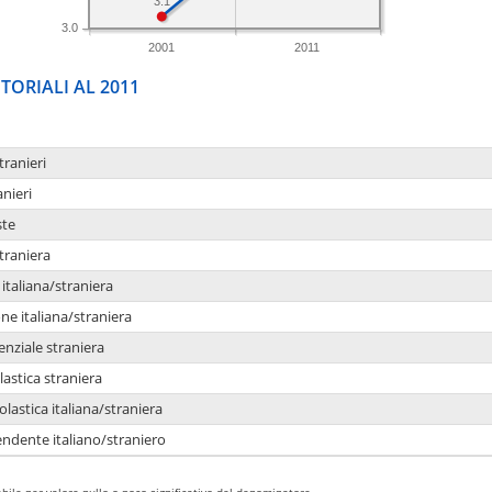
3.1
3.0
2001
2011
TORIALI AL 2011
tranieri
anieri
ste
traniera
taliana/straniera
e italiana/straniera
enziale straniera
lastica straniera
lastica italiana/straniera
ndente italiano/straniero
bile per valore nullo o poco significativo del denominatore