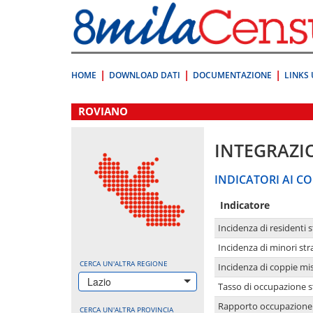
Vai
direttamente
a:
Contenuto
Ricerca
HOME
DOWNLOAD DATI
DOCUMENTAZIONE
LINKS 
.
ROVIANO
INTEGRAZI
INDICATORI AI CO
Indicatore
Incidenza di residenti s
Incidenza di minori str
CERCA UN'ALTRA REGIONE
Incidenza di coppie mi
Lazio
Tasso di occupazione s
Rapporto occupazione i
CERCA UN'ALTRA PROVINCIA