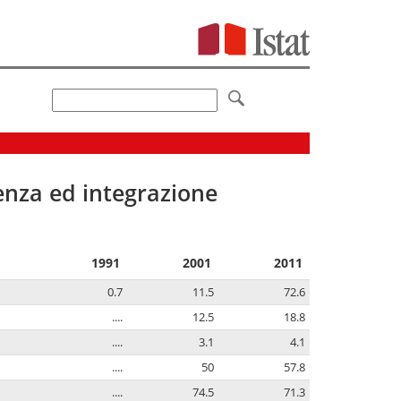
senza ed integrazione
1991
2001
2011
0.7
11.5
72.6
....
12.5
18.8
....
3.1
4.1
....
50
57.8
....
74.5
71.3