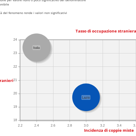
nibile
 del fenomeno rende i valori non significativi
Tasso di occupazione stranier
24
Italia
23
22
ranieri
21
20
Lazio
19
18
2.2
2.4
2.6
2.8
3.0
3.2
3.4
3
Incidenza di coppie miste