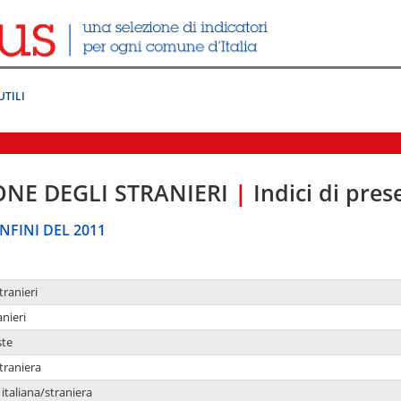
UTILI
ONE DEGLI STRANIERI
|
Indici di pre
NFINI DEL 2011
tranieri
anieri
ste
traniera
taliana/straniera