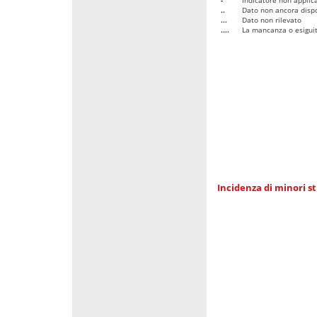
..
Dato non ancora dispo
...
Dato non rilevato
....
La mancanza o esiguità
Incidenza di minori st