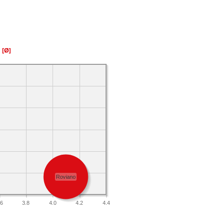
a
[Ø]
Roviano
.6
3.8
4.0
4.2
4.4