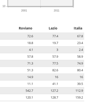
10
2001
2011
Roviano
Lazio
Italia
72.6
77.4
67.8
18.8
19.7
23.4
4.1
3
2.4
57.8
57.9
58.9
71.3
77.5
74.9
51.3
82.6
80.4
14.9
16
16
11.1
41.1
39.5
542.7
127.2
112.9
120.1
128.7
159.2