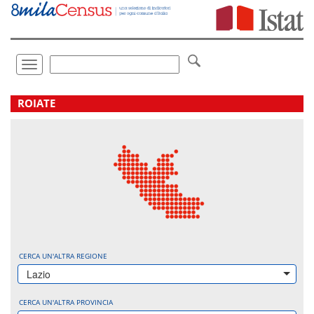
Vai
direttamente
a:
Contenuto
Ricerca
Toggle
navigation
.
ROIATE
CERCA UN'ALTRA REGIONE
Lazio
CERCA UN'ALTRA PROVINCIA