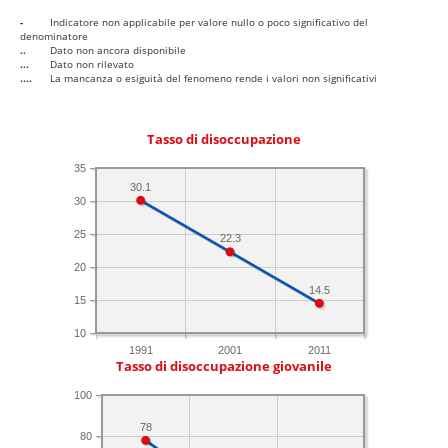
-
Indicatore non applicabile per valore nullo o poco significativo del
denominatore
..
Dato non ancora disponibile
...
Dato non rilevato
....
La mancanza o esiguità del fenomeno rende i valori non significativi
Tasso di disoccupazione
35
30.1
30
25
22.3
20
14.5
15
10
1991
2001
2011
Tasso di disoccupazione giovanile
100
78
80