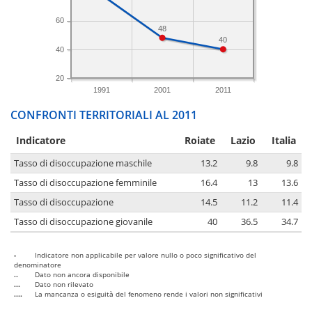
60
48
40
40
20
1991
2001
2011
CONFRONTI TERRITORIALI AL 2011
Indicatore
Roiate
Lazio
Italia
Tasso di disoccupazione maschile
13.2
9.8
9.8
Tasso di disoccupazione femminile
16.4
13
13.6
Tasso di disoccupazione
14.5
11.2
11.4
Tasso di disoccupazione giovanile
40
36.5
34.7
-
Indicatore non applicabile per valore nullo o poco significativo del
denominatore
..
Dato non ancora disponibile
...
Dato non rilevato
....
La mancanza o esiguità del fenomeno rende i valori non significativi