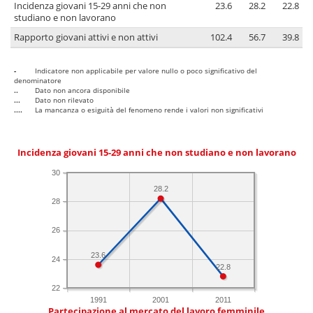
Incidenza giovani 15-29 anni che non
23.6
28.2
22.8
studiano e non lavorano
Rapporto giovani attivi e non attivi
102.4
56.7
39.8
-
Indicatore non applicabile per valore nullo o poco significativo del
denominatore
..
Dato non ancora disponibile
...
Dato non rilevato
....
La mancanza o esiguità del fenomeno rende i valori non significativi
Incidenza giovani 15-29 anni che non studiano e non lavorano
30
28.2
28
26
23.6
24
22.8
22
1991
2001
2011
Partecipazione al mercato del lavoro femminile