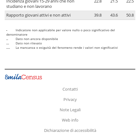
Incidenza giovani 15-29 anni che non
22.8
21.5
22.5
studiano e non lavorano
Rapporto giovani attivi e non attivi
39.8
43.6
50.8
-
Indicatore non applicabile per valore nullo o poco significativo del
denominatore
..
Dato non ancora disponibile
...
Dato non rilevato
....
La mancanza o esiguità del fenomeno rende i valori non significativi
Contatti
Privacy
Note Legali
Web info
Dichiarazione di accessibilità