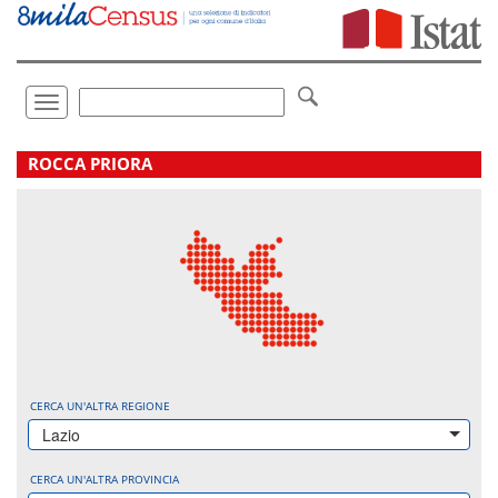
Vai
direttamente
a:
Contenuto
Ricerca
Toggle
navigation
.
ROCCA PRIORA
CERCA UN'ALTRA REGIONE
Lazio
CERCA UN'ALTRA PROVINCIA