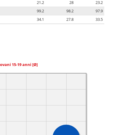
21.2
28
23.2
99.2
98.2
97.9
34.1
27.8
33.5
giovani 15-19 anni
[Ø]