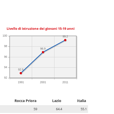
Livello di istruzione dei giovani 15-19 anni
100
99.2
98
96.9
96
94
92.9
92
1991
2001
2011
Rocca Priora
Lazio
Italia
59
64.4
55.1