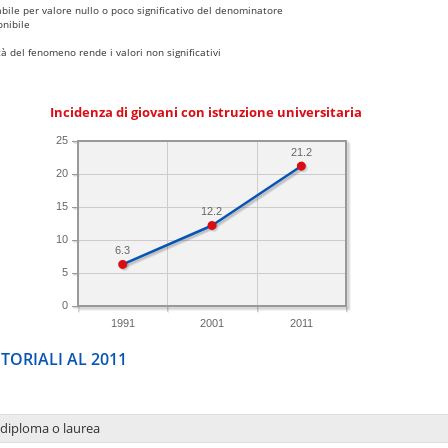
bile per valore nullo o poco significativo del denominatore
nibile
 del fenomeno rende i valori non significativi
Incidenza di giovani con istruzione universitaria
25
21.2
20
15
12.2
10
6.3
5
0
1991
2001
2011
TORIALI AL 2011
 diploma o laurea