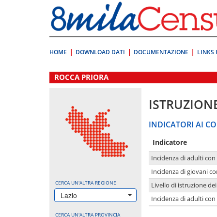
Vai
direttamente
a:
Contenuto
Ricerca
HOME
DOWNLOAD DATI
DOCUMENTAZIONE
LINKS 
.
ROCCA PRIORA
ISTRUZION
INDICATORI AI CO
Indicatore
Incidenza di adulti con
Incidenza di giovani co
CERCA UN'ALTRA REGIONE
Livello di istruzione de
Lazio
Incidenza di adulti con
CERCA UN'ALTRA PROVINCIA