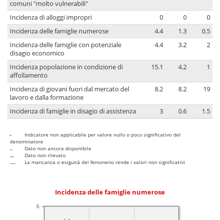
comuni "molto vulnerabili"
Incidenza di alloggi impropri
0
0
0
Incidenza delle famiglie numerose
4.4
1.3
0.5
Incidenza delle famiglie con potenziale
4.4
3.2
2
disagio economico
Incidenza popolazione in condizione di
15.1
4.2
1
affollamento
Incidenza di giovani fuori dal mercato del
8.2
8.2
19
lavoro e dalla formazione
Incidenza di famiglie in disagio di assistenza
3
0.6
1.5
-
Indicatore non applicabile per valore nullo o poco significativo del
denominatore
..
Dato non ancora disponibile
...
Dato non rilevato
....
La mancanza o esiguità del fenomeno rende i valori non significativi
Incidenza delle famiglie numerose
6