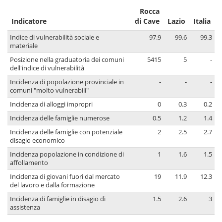
Rocca
Indicatore
di Cave
Lazio
Italia
Indice di vulnerabilità sociale e
97.9
99.6
99.3
materiale
Posizione nella graduatoria dei comuni
5415
5
-
dell'indice di vulnerabilità
Incidenza di popolazione provinciale in
-
-
-
comuni "molto vulnerabili"
Incidenza di alloggi impropri
0
0.3
0.2
Incidenza delle famiglie numerose
0.5
1.2
1.4
Incidenza delle famiglie con potenziale
2
2.5
2.7
disagio economico
Incidenza popolazione in condizione di
1
1.6
1.5
affollamento
Incidenza di giovani fuori dal mercato
19
11.9
12.3
del lavoro e dalla formazione
Incidenza di famiglie in disagio di
1.5
2.6
3
assistenza