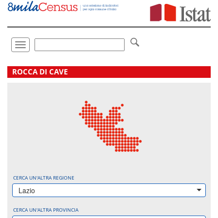
Vai
direttamente
a:
Contenuto
Ricerca
Toggle
navigation
.
ROCCA DI CAVE
CERCA UN'ALTRA REGIONE
Lazio
CERCA UN'ALTRA PROVINCIA