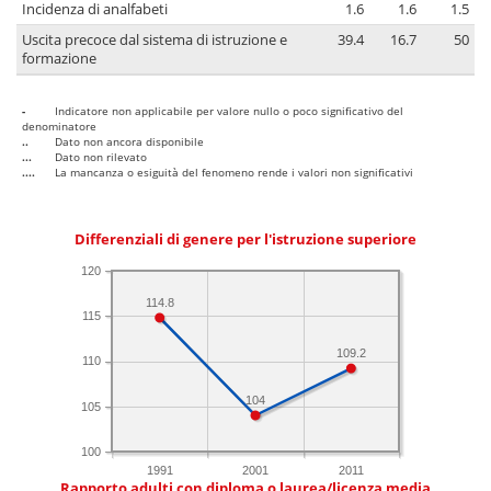
Incidenza di analfabeti
1.6
1.6
1.5
Uscita precoce dal sistema di istruzione e
39.4
16.7
50
formazione
-
Indicatore non applicabile per valore nullo o poco significativo del
denominatore
..
Dato non ancora disponibile
...
Dato non rilevato
....
La mancanza o esiguità del fenomeno rende i valori non significativi
Differenziali di genere per l'istruzione superiore
120
114.8
115
109.2
110
104
105
100
1991
2001
2011
Rapporto adulti con diploma o laurea/licenza media