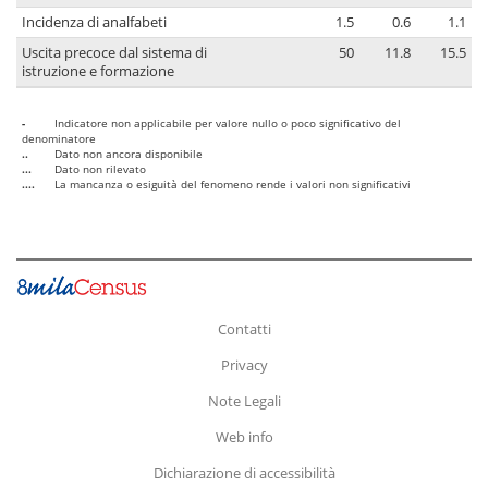
Incidenza di analfabeti
1.5
0.6
1.1
Uscita precoce dal sistema di
50
11.8
15.5
istruzione e formazione
-
Indicatore non applicabile per valore nullo o poco significativo del
denominatore
..
Dato non ancora disponibile
...
Dato non rilevato
....
La mancanza o esiguità del fenomeno rende i valori non significativi
Contatti
Privacy
Note Legali
Web info
Dichiarazione di accessibilità