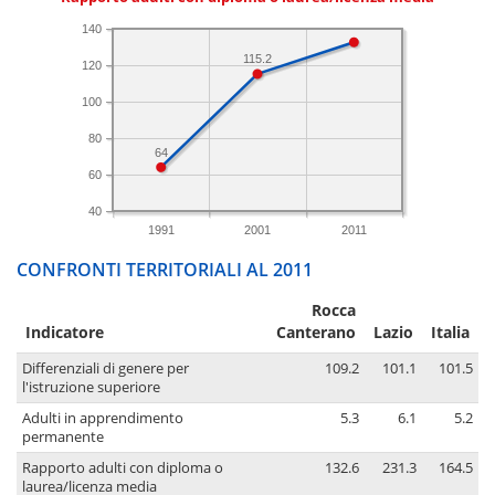
140
115.2
120
100
80
64
60
40
1991
2001
2011
CONFRONTI TERRITORIALI AL 2011
Rocca
Indicatore
Canterano
Lazio
Italia
Differenziali di genere per
109.2
101.1
101.5
l'istruzione superiore
Adulti in apprendimento
5.3
6.1
5.2
permanente
Rapporto adulti con diploma o
132.6
231.3
164.5
laurea/licenza media