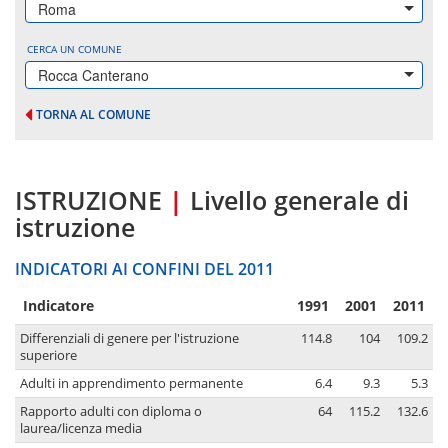
Roma
CERCA UN COMUNE
Rocca Canterano
TORNA AL COMUNE
ISTRUZIONE
|
Livello generale di
istruzione
INDICATORI AI CONFINI DEL 2011
Indicatore
1991
2001
2011
Differenziali di genere per l'istruzione
114.8
104
109.2
superiore
Adulti in apprendimento permanente
6.4
9.3
5.3
Rapporto adulti con diploma o
64
115.2
132.6
laurea/licenza media