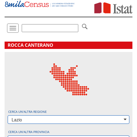
Vai
direttamente
a:
Contenuto
Ricerca
Toggle
navigation
.
ROCCA CANTERANO
CERCA UN'ALTRA REGIONE
Lazio
CERCA UN'ALTRA PROVINCIA