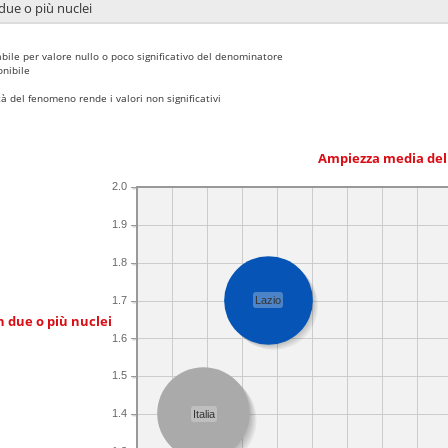
due o più nuclei
bile per valore nullo o poco significativo del denominatore
nibile
 del fenomeno rende i valori non significativi
Ampiezza media del
2.0
1.9
1.8
1.7
Lazio
n due o più nuclei
1.6
1.5
1.4
Italia