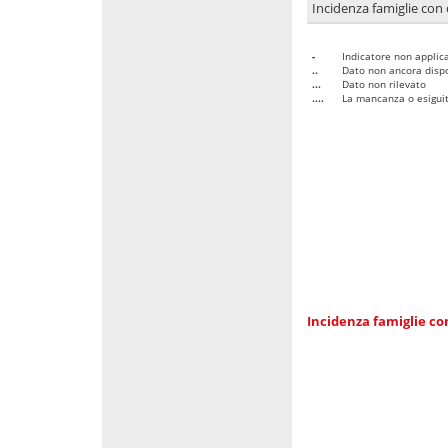
Incidenza famiglie con 
-
Indicatore non applica
..
Dato non ancora dispo
...
Dato non rilevato
....
La mancanza o esiguità
Incidenza famiglie co