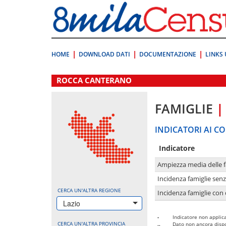
Vai
direttamente
a:
Contenuto
Ricerca
HOME
DOWNLOAD DATI
DOCUMENTAZIONE
LINKS 
.
ROCCA CANTERANO
FAMIGLIE
|
INDICATORI AI CO
Indicatore
Ampiezza media delle f
Incidenza famiglie senz
CERCA UN'ALTRA REGIONE
Incidenza famiglie con 
Lazio
-
Indicatore non applica
CERCA UN'ALTRA PROVINCIA
..
Dato non ancora dispo