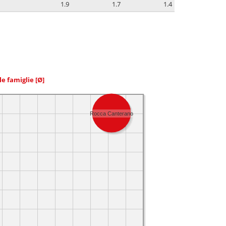
1.9
1.7
1.4
le famiglie
[Ø]
Rocca Canterano