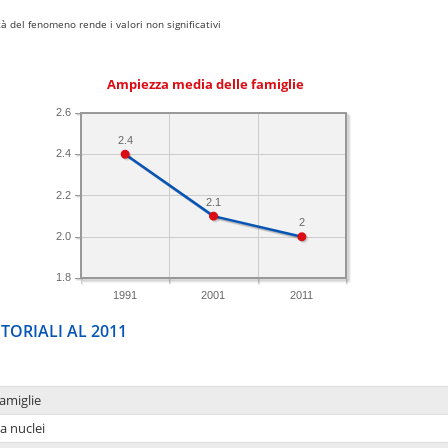
 del fenomeno rende i valori non significativi
Ampiezza media delle famiglie
2.6
2.4
2.4
2.2
2.1
2
2.0
1.8
1991
2001
2011
TORIALI AL 2011
amiglie
a nuclei