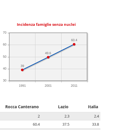
Incidenza famiglie senza nuclei
70
60.4
60
49.6
50
39
40
30
1991
2001
2011
Rocca Canterano
Lazio
Italia
2
2.3
2.4
60.4
37.5
33.8