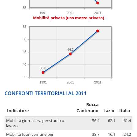
55
1991
2001
2011
Mobilità privata (uso mezzo privato)
55
50
44.2
45
40
36.8
35
1991
2001
2011
CONFRONTI TERRITORIALI AL 2011
Rocca
Indicatore
Canterano
Lazio
Italia
Mobilità giornaliera per studio o
56.4
62.1
61.4
lavoro
Mobilità fuori comune per
38.7
16.1
24.2