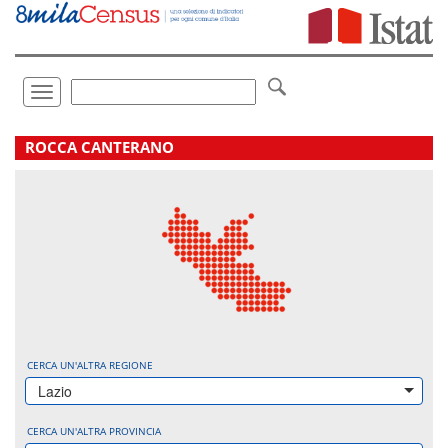
Vai
direttamente
a:
Contenuto
Ricerca
Toggle
navigation
.
ROCCA CANTERANO
CERCA UN'ALTRA REGIONE
Lazio
CERCA UN'ALTRA PROVINCIA