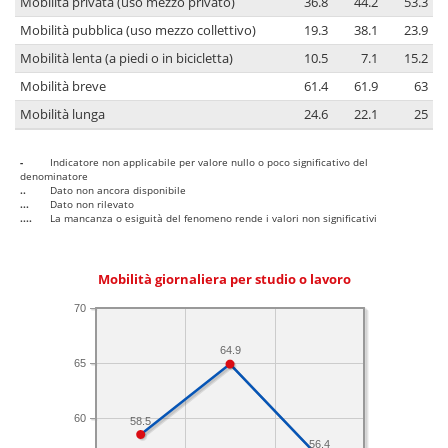
Mobilità privata (uso mezzo privato)
36.8
44.2
53.3
Mobilità pubblica (uso mezzo collettivo)
19.3
38.1
23.9
Mobilità lenta (a piedi o in bicicletta)
10.5
7.1
15.2
Mobilità breve
61.4
61.9
63
Mobilità lunga
24.6
22.1
25
-
Indicatore non applicabile per valore nullo o poco significativo del
denominatore
..
Dato non ancora disponibile
...
Dato non rilevato
....
La mancanza o esiguità del fenomeno rende i valori non significativi
Mobilità giornaliera per studio o lavoro
70
64.9
65
60
58.5
56.4