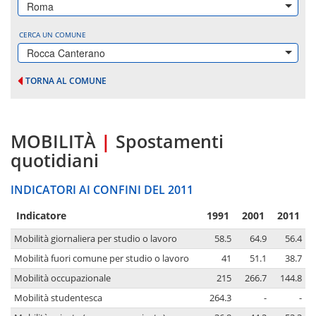
Roma
CERCA UN COMUNE
Rocca Canterano
TORNA AL COMUNE
MOBILITÀ
|
Spostamenti
quotidiani
INDICATORI AI CONFINI DEL 2011
Indicatore
1991
2001
2011
Mobilità giornaliera per studio o lavoro
58.5
64.9
56.4
Mobilità fuori comune per studio o lavoro
41
51.1
38.7
Mobilità occupazionale
215
266.7
144.8
Mobilità studentesca
264.3
-
-