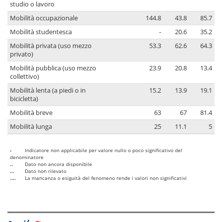
studio o lavoro
Mobilità occupazionale
144.8
43.8
85.7
Mobilità studentesca
-
20.6
35.2
Mobilità privata (uso mezzo
53.3
62.6
64.3
privato)
Mobilità pubblica (uso mezzo
23.9
20.8
13.4
collettivo)
Mobilità lenta (a piedi o in
15.2
13.9
19.1
bicicletta)
Mobilità breve
63
67
81.4
Mobilità lunga
25
11.1
5
-
Indicatore non applicabile per valore nullo o poco significativo del
denominatore
..
Dato non ancora disponibile
...
Dato non rilevato
....
La mancanza o esiguità del fenomeno rende i valori non significativi