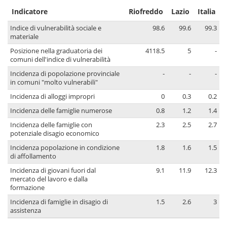
Indicatore
Riofreddo
Lazio
Italia
Indice di vulnerabilità sociale e
98.6
99.6
99.3
materiale
Posizione nella graduatoria dei
4118.5
5
-
comuni dell'indice di vulnerabilità
Incidenza di popolazione provinciale
-
-
-
in comuni "molto vulnerabili"
Incidenza di alloggi impropri
0
0.3
0.2
Incidenza delle famiglie numerose
0.8
1.2
1.4
Incidenza delle famiglie con
2.3
2.5
2.7
potenziale disagio economico
Incidenza popolazione in condizione
1.8
1.6
1.5
di affollamento
Incidenza di giovani fuori dal
9.1
11.9
12.3
mercato del lavoro e dalla
formazione
Incidenza di famiglie in disagio di
1.5
2.6
3
assistenza