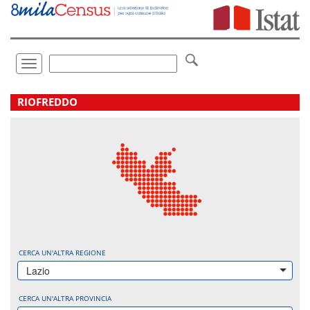
Vai
direttamente
a:
Contenuto
Ricerca
Toggle
navigation
.
RIOFREDDO
CERCA UN'ALTRA REGIONE
Lazio
CERCA UN'ALTRA PROVINCIA