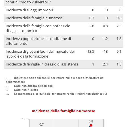
comuni "molto vulnerabili"
Incidenza di alloggi impropri
0
0
0
Incidenza delle famiglie numerose
0.7
0
0.8
Incidenza delle famiglie con potenziale
2.8
0.8
2.3
disagio economico
Incidenza popolazione in condizione di
0
1.2
1.8
affollamento
Incidenza di giovani fuori dal mercato del
13.5
13
9.1
lavoro e dalla formazione
Incidenza di famiglie in disagio di assistenza
1
2.4
1.5
-
Indicatore non applicabile per valore nullo o poco significativo del
denominatore
..
Dato non ancora disponibile
...
Dato non rilevato
....
La mancanza o esiguità del fenomeno rende i valori non significativi
Incidenza delle famiglie numerose
1.0
0.8
0.7