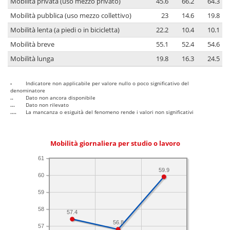
Mobilità privata (uso mezzo privato)
45.6
66.2
64.3
Mobilità pubblica (uso mezzo collettivo)
23
14.6
19.8
Mobilità lenta (a piedi o in bicicletta)
22.2
10.4
10.1
Mobilità breve
55.1
52.4
54.6
Mobilità lunga
19.8
16.3
24.5
-
Indicatore non applicabile per valore nullo o poco significativo del
denominatore
..
Dato non ancora disponibile
...
Dato non rilevato
....
La mancanza o esiguità del fenomeno rende i valori non significativi
Mobilità giornaliera per studio o lavoro
61
59.9
60
59
58
57.4
56.8
57