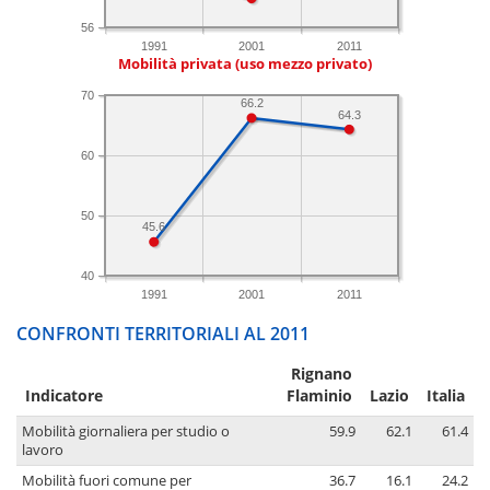
56
1991
2001
2011
Mobilità privata (uso mezzo privato)
70
66.2
64.3
60
50
45.6
40
1991
2001
2011
CONFRONTI TERRITORIALI AL 2011
Rignano
Indicatore
Flaminio
Lazio
Italia
Mobilità giornaliera per studio o
59.9
62.1
61.4
lavoro
Mobilità fuori comune per
36.7
16.1
24.2