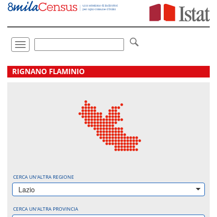
Vai
direttamente
a:
Contenuto
Ricerca
Toggle
navigation
.
RIGNANO FLAMINIO
CERCA UN'ALTRA REGIONE
Lazio
CERCA UN'ALTRA PROVINCIA