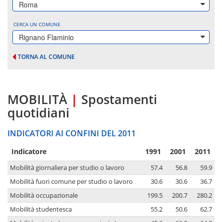
Roma
CERCA UN COMUNE
Rignano Flaminio
TORNA AL COMUNE
MOBILITÀ
|
Spostamenti
quotidiani
INDICATORI AI CONFINI DEL 2011
Indicatore
1991
2001
2011
Mobilità giornaliera per studio o lavoro
57.4
56.8
59.9
Mobilità fuori comune per studio o lavoro
30.6
30.6
36.7
Mobilità occupazionale
199.5
200.7
280.2
Mobilità studentesca
55.2
50.6
62.7