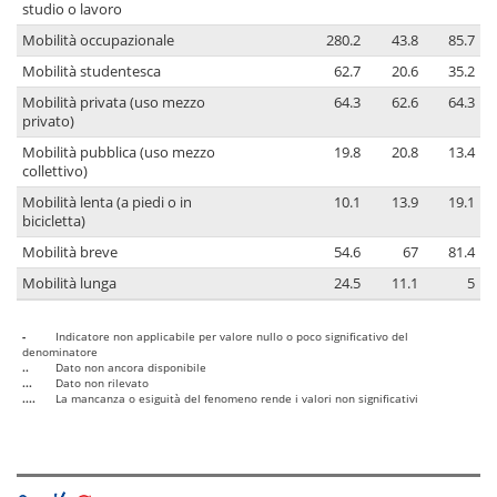
studio o lavoro
Mobilità occupazionale
280.2
43.8
85.7
Mobilità studentesca
62.7
20.6
35.2
Mobilità privata (uso mezzo
64.3
62.6
64.3
privato)
Mobilità pubblica (uso mezzo
19.8
20.8
13.4
collettivo)
Mobilità lenta (a piedi o in
10.1
13.9
19.1
bicicletta)
Mobilità breve
54.6
67
81.4
Mobilità lunga
24.5
11.1
5
-
Indicatore non applicabile per valore nullo o poco significativo del
denominatore
..
Dato non ancora disponibile
...
Dato non rilevato
....
La mancanza o esiguità del fenomeno rende i valori non significativi