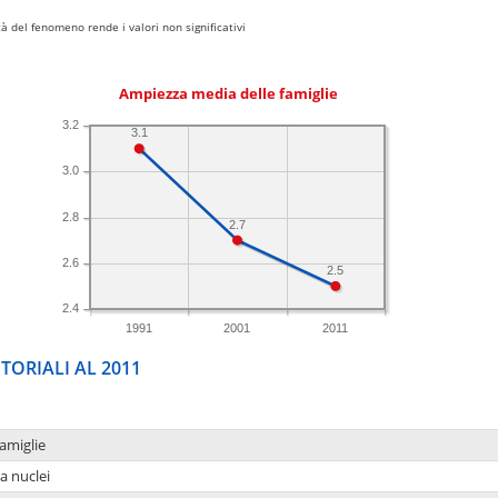
 del fenomeno rende i valori non significativi
Ampiezza media delle famiglie
3.2
3.1
3.0
2.8
2.7
2.6
2.5
2.4
1991
2001
2011
TORIALI AL 2011
amiglie
a nuclei