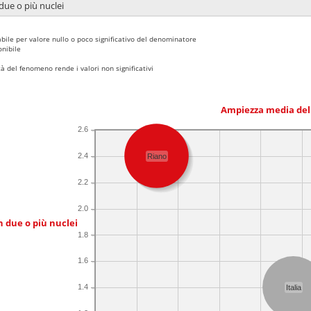
due o più nuclei
bile per valore nullo o poco significativo del denominatore
nibile
 del fenomeno rende i valori non significativi
Ampiezza media del
2.6
2.4
Riano
2.2
2.0
n due o più nuclei
1.8
1.6
1.4
Italia