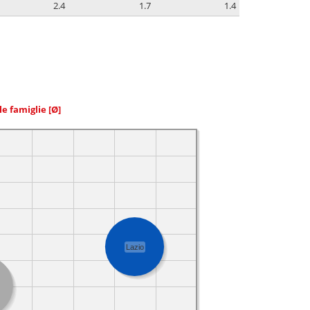
2.4
1.7
1.4
le famiglie
[Ø]
Lazio