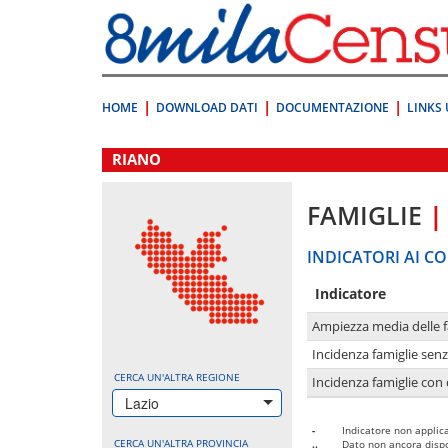
Vai
direttamente
a:
Contenuto
Ricerca
HOME
DOWNLOAD DATI
DOCUMENTAZIONE
LINKS 
.
RIANO
FAMIGLIE
|
INDICATORI AI CO
Indicatore
Ampiezza media delle f
Incidenza famiglie senz
CERCA UN'ALTRA REGIONE
Incidenza famiglie con 
Lazio
-
Indicatore non applica
CERCA UN'ALTRA PROVINCIA
..
Dato non ancora dispo