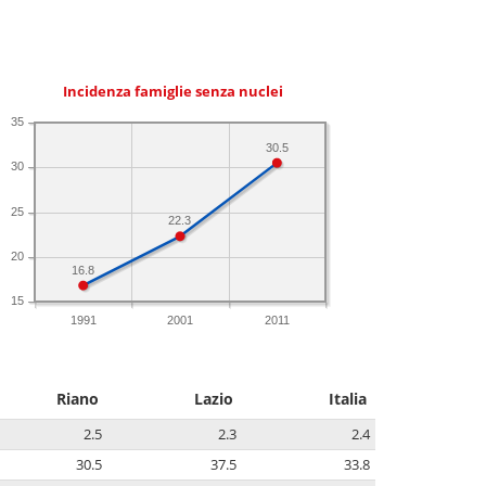
Incidenza famiglie senza nuclei
35
30.5
30
25
22.3
20
16.8
15
1991
2001
2011
Riano
Lazio
Italia
2.5
2.3
2.4
30.5
37.5
33.8