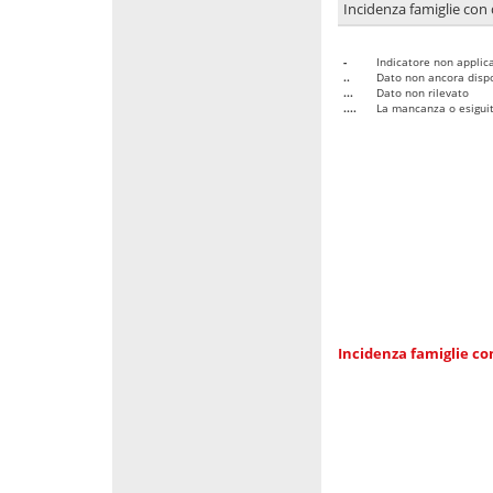
Incidenza famiglie con 
-
Indicatore non applica
..
Dato non ancora dispo
...
Dato non rilevato
....
La mancanza o esiguità
Incidenza famiglie co