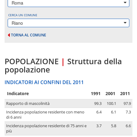
Roma
CERCA UN COMUNE
Riano
TORNA AL COMUNE
POPOLAZIONE
|
Struttura della
popolazione
INDICATORI AI CONFINI DEL 2011
Indicatore
1991
2001
2011
Rapporto di mascolinità
99.3
100.1
97.9
Incidenza popolazione residente con meno
6.4
6.1
7.3
di 6 anni
Incidenza popolazione residente di 75 anni e
3.7
5.8
6.6
più