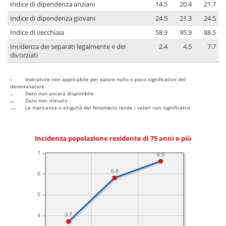
Indice di dipendenza anziani
14.5
20.4
21.7
Indice di dipendenza giovani
24.5
21.3
24.5
Indice di vecchiaia
58.9
95.9
88.5
Incidenza dei separati legalmente e dei
2.4
4.5
7.7
divorziati
-
Indicatore non applicabile per valore nullo o poco significativo del
denominatore
..
Dato non ancora disponibile
...
Dato non rilevato
....
La mancanza o esiguità del fenomeno rende i valori non significativi
Incidenza popolazione residente di 75 anni e più
7
6.6
5.8
6
5
3.7
4