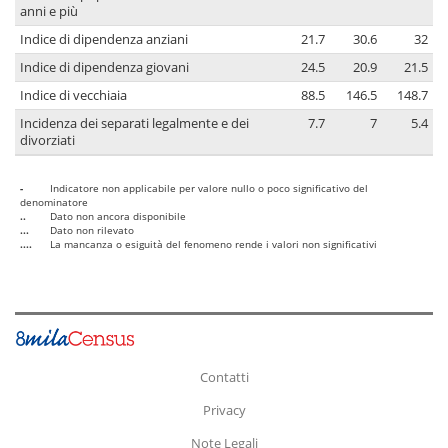
anni e più
Indice di dipendenza anziani
21.7
30.6
32
Indice di dipendenza giovani
24.5
20.9
21.5
Indice di vecchiaia
88.5
146.5
148.7
Incidenza dei separati legalmente e dei
7.7
7
5.4
divorziati
-
Indicatore non applicabile per valore nullo o poco significativo del
denominatore
..
Dato non ancora disponibile
...
Dato non rilevato
....
La mancanza o esiguità del fenomeno rende i valori non significativi
Contatti
Privacy
Note Legali