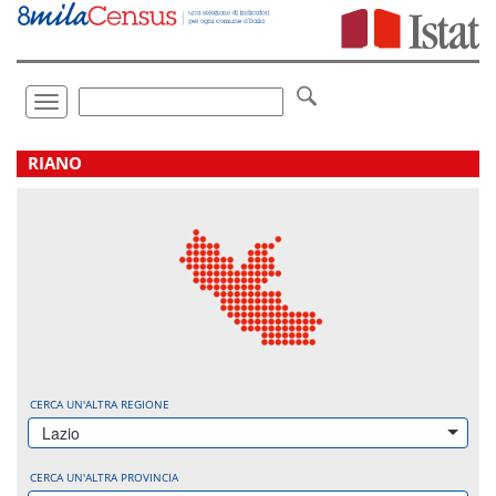
Vai
direttamente
a:
Contenuto
Ricerca
Toggle
navigation
.
RIANO
CERCA UN'ALTRA REGIONE
Lazio
CERCA UN'ALTRA PROVINCIA