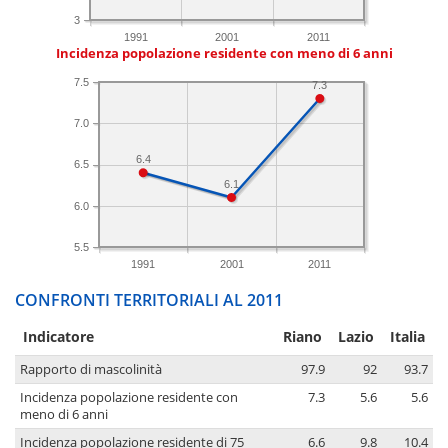
3
1991
2001
2011
Incidenza popolazione residente con meno di 6 anni
7.5
7.3
7.0
6.4
6.5
6.1
6.0
5.5
1991
2001
2011
CONFRONTI TERRITORIALI AL 2011
Indicatore
Riano
Lazio
Italia
Rapporto di mascolinità
97.9
92
93.7
Incidenza popolazione residente con
7.3
5.6
5.6
meno di 6 anni
Incidenza popolazione residente di 75
6.6
9.8
10.4