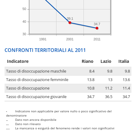
50
39.1
40
34.7
30
1991
2001
2011
CONFRONTI TERRITORIALI AL 2011
Indicatore
Riano
Lazio
Italia
Tasso di disoccupazione maschile
8.4
9.8
9.8
Tasso di disoccupazione femminile
13.8
13
13.6
Tasso di disoccupazione
10.8
11.2
11.4
Tasso di disoccupazione giovanile
34.7
36.5
34.7
-
Indicatore non applicabile per valore nullo o poco significativo del
denominatore
..
Dato non ancora disponibile
...
Dato non rilevato
....
La mancanza o esiguità del fenomeno rende i valori non significativi