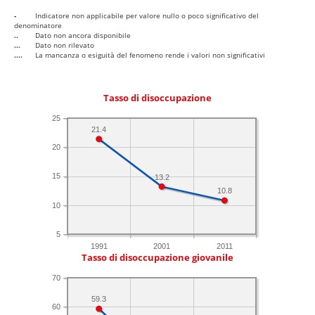
-
Indicatore non applicabile per valore nullo o poco significativo del
denominatore
..
Dato non ancora disponibile
...
Dato non rilevato
....
La mancanza o esiguità del fenomeno rende i valori non significativi
Tasso di disoccupazione
25
21.4
20
15
13.2
10.8
10
5
1991
2001
2011
Tasso di disoccupazione giovanile
70
59.3
60