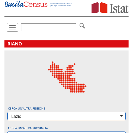
Vai
direttamente
a:
Contenuto
Ricerca
Toggle
navigation
.
RIANO
CERCA UN'ALTRA REGIONE
Lazio
CERCA UN'ALTRA PROVINCIA