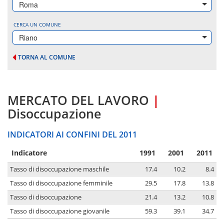
Roma
CERCA UN COMUNE
Riano
TORNA AL COMUNE
MERCATO DEL LAVORO
|
Disoccupazione
INDICATORI AI CONFINI DEL 2011
Indicatore
1991
2001
2011
Tasso di disoccupazione maschile
17.4
10.2
8.4
Tasso di disoccupazione femminile
29.5
17.8
13.8
Tasso di disoccupazione
21.4
13.2
10.8
Tasso di disoccupazione giovanile
59.3
39.1
34.7