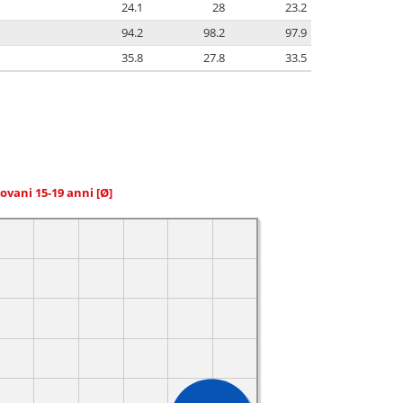
24.1
28
23.2
94.2
98.2
97.9
35.8
27.8
33.5
giovani 15-19 anni
[Ø]