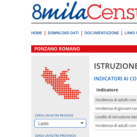
Vai
direttamente
a:
Contenuto
Ricerca
HOME
DOWNLOAD DATI
DOCUMENTAZIONE
LINKS 
.
PONZANO ROMANO
ISTRUZION
INDICATORI AI CO
Indicatore
Incidenza di adulti con
Incidenza di giovani co
CERCA UN'ALTRA REGIONE
Livello di istruzione de
Lazio
Incidenza di adulti con
CERCA UN'ALTRA PROVINCIA