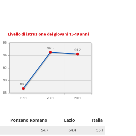
Livello di istruzione dei giovani 15-19 anni
96
94.5
94.2
94
92
90
88.7
88
1991
2001
2011
Ponzano Romano
Lazio
Italia
54.7
64.4
55.1