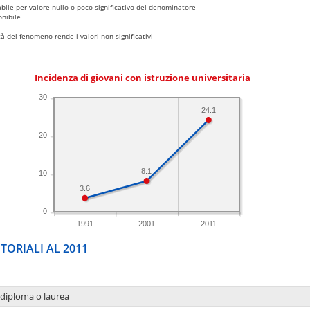
bile per valore nullo o poco significativo del denominatore
nibile
 del fenomeno rende i valori non significativi
Incidenza di giovani con istruzione universitaria
30
24.1
20
8.1
10
3.6
0
1991
2001
2011
TORIALI AL 2011
 diploma o laurea