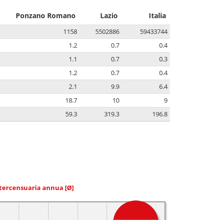
Ponzano Romano
Lazio
Italia
1158
5502886
59433744
1.2
0.7
0.4
1.1
0.7
0.3
1.2
0.7
0.4
2.1
9.9
6.4
18.7
10
9
59.3
319.3
196.8
ntercensuaria annua
[Ø]