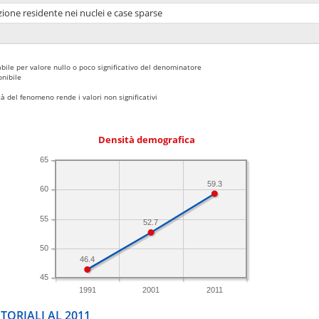
ione residente nei nuclei e case sparse
bile per valore nullo o poco significativo del denominatore
nibile
 del fenomeno rende i valori non significativi
Densità demografica
65
59.3
60
55
52.7
50
46.4
45
1991
2001
2011
TORIALI AL 2011