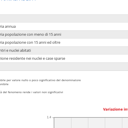
ria annua
ria popolazione con meno di 15 anni
ria popolazione con 15 anni ed oltre
tri e nuclei abitati
ione residente nei nuclei e case sparse
bile per valore nullo o poco significativo del denominatore
nibile
 del fenomeno rende i valori non significativi
Variazione i
1.4