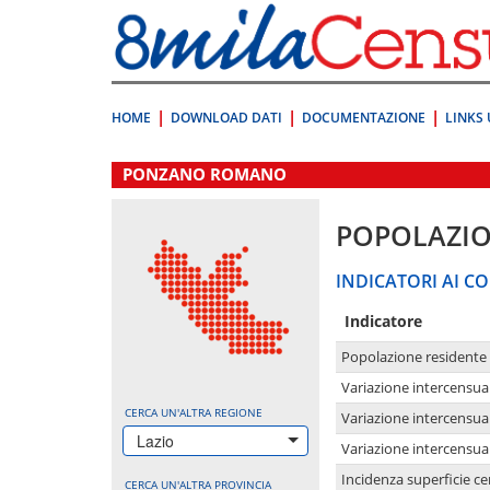
Vai
direttamente
a:
Contenuto
Ricerca
HOME
DOWNLOAD DATI
DOCUMENTAZIONE
LINKS 
.
PONZANO ROMANO
POPOLAZI
INDICATORI AI CO
Indicatore
Popolazione residente
Variazione intercensua
CERCA UN'ALTRA REGIONE
Variazione intercensua
Lazio
Variazione intercensua
Incidenza superficie cen
CERCA UN'ALTRA PROVINCIA