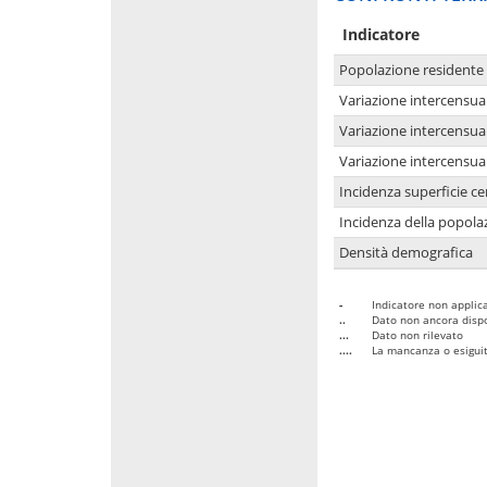
Indicatore
Popolazione residente
Variazione intercensua
Variazione intercensua
Variazione intercensua
Incidenza superficie cen
Incidenza della popolaz
Densità demografica
-
Indicatore non applica
..
Dato non ancora dispo
...
Dato non rilevato
....
La mancanza o esiguità