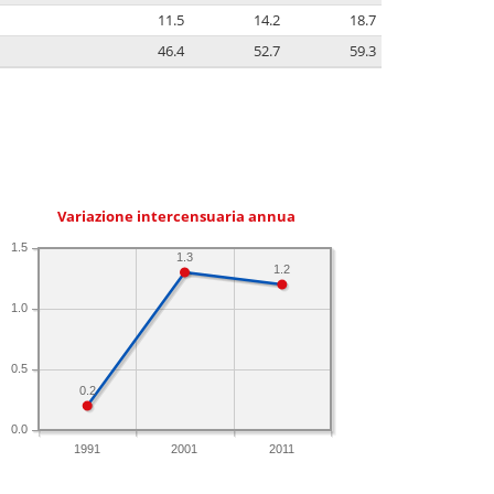
11.5
14.2
18.7
46.4
52.7
59.3
Variazione intercensuaria annua
1.5
1.3
1.2
1.0
0.5
0.2
0.0
1991
2001
2011