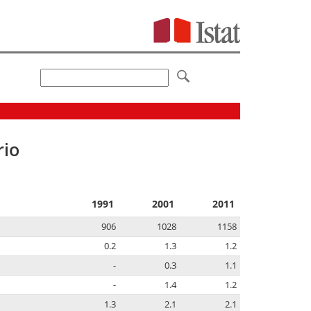
rio
1991
2001
2011
906
1028
1158
0.2
1.3
1.2
-
0.3
1.1
-
1.4
1.2
1.3
2.1
2.1