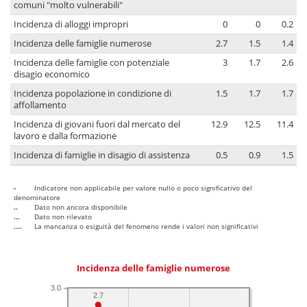
comuni "molto vulnerabili"
Incidenza di alloggi impropri
0
0
0.2
Incidenza delle famiglie numerose
2.7
1.5
1.4
Incidenza delle famiglie con potenziale
3
1.7
2.6
disagio economico
Incidenza popolazione in condizione di
1.5
1.7
1.7
affollamento
Incidenza di giovani fuori dal mercato del
12.9
12.5
11.4
lavoro e dalla formazione
Incidenza di famiglie in disagio di assistenza
0.5
0.9
1.5
-
Indicatore non applicabile per valore nullo o poco significativo del
denominatore
..
Dato non ancora disponibile
...
Dato non rilevato
....
La mancanza o esiguità del fenomeno rende i valori non significativi
Incidenza delle famiglie numerose
3.0
2.7