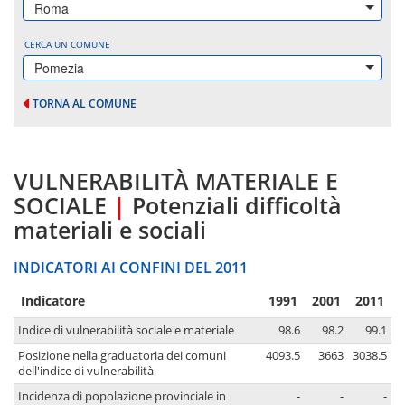
Roma
CERCA UN COMUNE
Pomezia
TORNA AL COMUNE
VULNERABILITÀ MATERIALE E
SOCIALE
|
Potenziali difficoltà
materiali e sociali
INDICATORI AI CONFINI DEL 2011
Indicatore
1991
2001
2011
Indice di vulnerabilità sociale e materiale
98.6
98.2
99.1
Posizione nella graduatoria dei comuni
4093.5
3663
3038.5
dell'indice di vulnerabilità
Incidenza di popolazione provinciale in
-
-
-