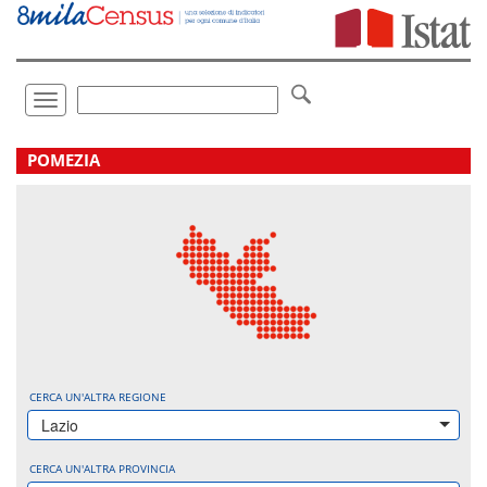
Vai
direttamente
a:
Contenuto
Ricerca
Toggle
navigation
.
POMEZIA
CERCA UN'ALTRA REGIONE
Lazio
CERCA UN'ALTRA PROVINCIA