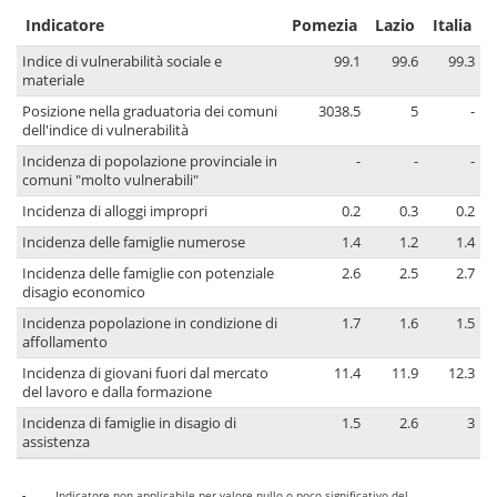
Indicatore
Pomezia
Lazio
Italia
Indice di vulnerabilità sociale e
99.1
99.6
99.3
materiale
Posizione nella graduatoria dei comuni
3038.5
5
-
dell'indice di vulnerabilità
Incidenza di popolazione provinciale in
-
-
-
comuni "molto vulnerabili"
Incidenza di alloggi impropri
0.2
0.3
0.2
Incidenza delle famiglie numerose
1.4
1.2
1.4
Incidenza delle famiglie con potenziale
2.6
2.5
2.7
disagio economico
Incidenza popolazione in condizione di
1.7
1.6
1.5
affollamento
Incidenza di giovani fuori dal mercato
11.4
11.9
12.3
del lavoro e dalla formazione
Incidenza di famiglie in disagio di
1.5
2.6
3
assistenza
-
Indicatore non applicabile per valore nullo o poco significativo del