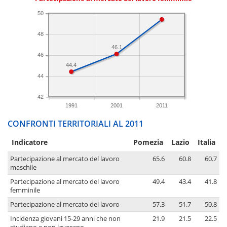
50
48
46.1
46
44.4
44
42
1991
2001
2011
CONFRONTI TERRITORIALI AL 2011
Indicatore
Pomezia
Lazio
Italia
Partecipazione al mercato del lavoro
65.6
60.8
60.7
maschile
Partecipazione al mercato del lavoro
49.4
43.4
41.8
femminile
Partecipazione al mercato del lavoro
57.3
51.7
50.8
Incidenza giovani 15-29 anni che non
21.9
21.5
22.5