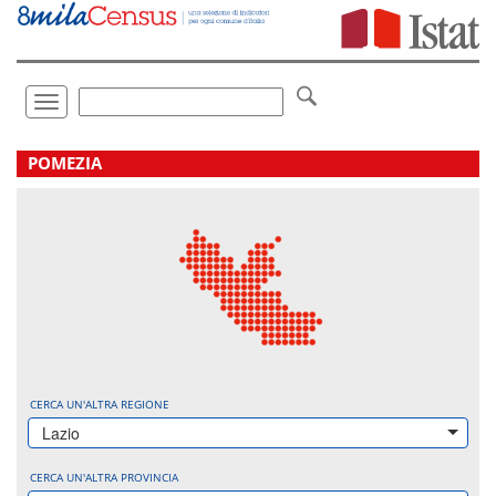
Vai
direttamente
a:
Contenuto
Ricerca
Toggle
navigation
.
POMEZIA
CERCA UN'ALTRA REGIONE
Lazio
CERCA UN'ALTRA PROVINCIA