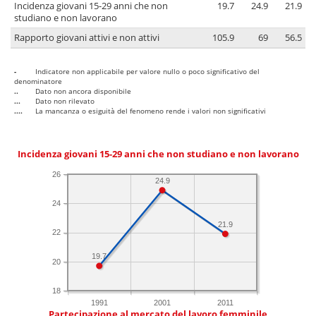
Incidenza giovani 15-29 anni che non
19.7
24.9
21.9
studiano e non lavorano
Rapporto giovani attivi e non attivi
105.9
69
56.5
-
Indicatore non applicabile per valore nullo o poco significativo del
denominatore
..
Dato non ancora disponibile
...
Dato non rilevato
....
La mancanza o esiguità del fenomeno rende i valori non significativi
Incidenza giovani 15-29 anni che non studiano e non lavorano
26
24.9
24
21.9
22
19.7
20
18
1991
2001
2011
Partecipazione al mercato del lavoro femminile