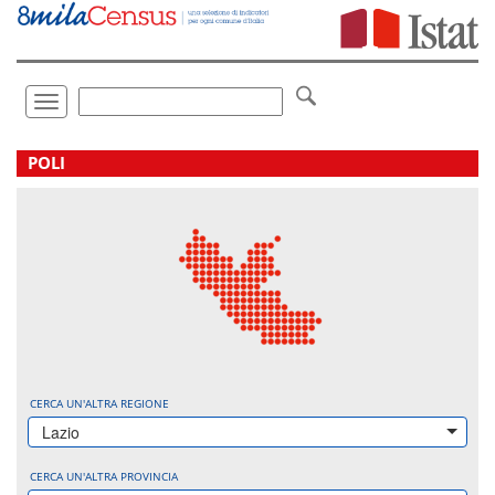
Vai
direttamente
a:
Contenuto
Ricerca
Toggle
navigation
.
POLI
CERCA UN'ALTRA REGIONE
Lazio
CERCA UN'ALTRA PROVINCIA