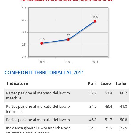
40
34.5
35
30
27
25.5
25
20
1991
2001
2011
CONFRONTI TERRITORIALI AL 2011
Indicatore
Poli
Lazio
Italia
Partecipazione al mercato del lavoro
57.7
60.8
60.7
maschile
Partecipazione al mercato del lavoro
34.5
43.4
41.8
femminile
Partecipazione al mercato del lavoro
45.8
51.7
50.8
Incidenza giovani 15-29 anni che non
34.5
21.5
22.5