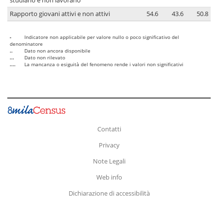
studiano e non lavorano
Rapporto giovani attivi e non attivi
54.6
43.6
50.8
-
Indicatore non applicabile per valore nullo o poco significativo del
denominatore
..
Dato non ancora disponibile
...
Dato non rilevato
....
La mancanza o esiguità del fenomeno rende i valori non significativi
Contatti
Privacy
Note Legali
Web info
Dichiarazione di accessibilità