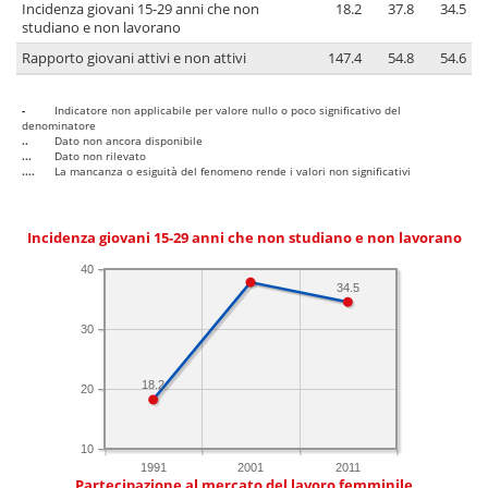
Incidenza giovani 15-29 anni che non
18.2
37.8
34.5
studiano e non lavorano
Rapporto giovani attivi e non attivi
147.4
54.8
54.6
-
Indicatore non applicabile per valore nullo o poco significativo del
denominatore
..
Dato non ancora disponibile
...
Dato non rilevato
....
La mancanza o esiguità del fenomeno rende i valori non significativi
Incidenza giovani 15-29 anni che non studiano e non lavorano
40
34.5
30
18.2
20
10
1991
2001
2011
Partecipazione al mercato del lavoro femminile