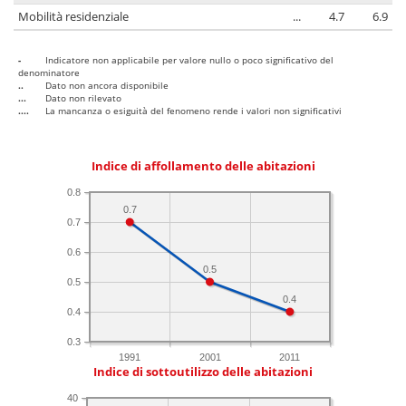
Mobilità residenziale
...
4.7
6.9
-
Indicatore non applicabile per valore nullo o poco significativo del
denominatore
..
Dato non ancora disponibile
...
Dato non rilevato
....
La mancanza o esiguità del fenomeno rende i valori non significativi
Indice di affollamento delle abitazioni
0.8
0.7
0.7
0.6
0.5
0.5
0.4
0.4
0.3
1991
2001
2011
Indice di sottoutilizzo delle abitazioni
40