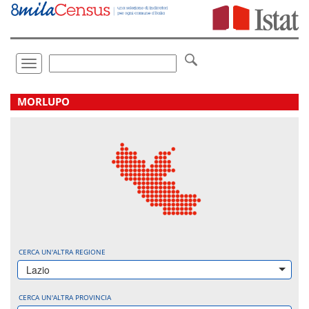
Vai
direttamente
a:
Contenuto
Ricerca
Toggle
navigation
.
MORLUPO
CERCA UN'ALTRA REGIONE
Lazio
CERCA UN'ALTRA PROVINCIA