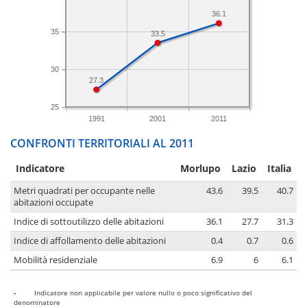
36.1
35
33.5
30
27.3
25
1991
2001
2011
CONFRONTI TERRITORIALI AL 2011
Indicatore
Morlupo
Lazio
Italia
Metri quadrati per occupante nelle
43.6
39.5
40.7
abitazioni occupate
Indice di sottoutilizzo delle abitazioni
36.1
27.7
31.3
Indice di affollamento delle abitazioni
0.4
0.7
0.6
Mobilità residenziale
6.9
6
6.1
-
Indicatore non applicabile per valore nullo o poco significativo del
denominatore