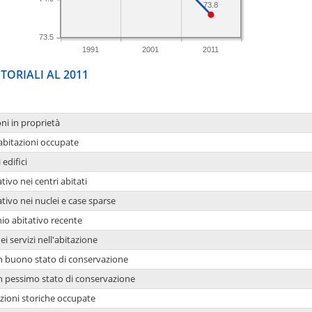
73.8
73.5
1991
2001
2011
TORIALI AL 2011
oni in proprietà
 abitazioni occupate
 edifici
tivo nei centri abitati
ativo nei nuclei e case sparse
io abitativo recente
ei servizi nell'abitazione
 in buono stato di conservazione
 in pessimo stato di conservazione
azioni storiche occupate