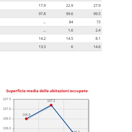
17.9
22.9
27.9
97.8
99.6
99.5
...
84
73
...
1.6
2.4
14.2
14.5
8.1
13.3
6
14.6
Superficie media delle abitazioni occupate
107.5
107.2
107.0
106.5
106.5
106.0