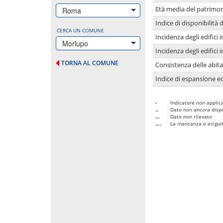
Età media del patrimon
Roma
Indice di disponibilità d
CERCA UN COMUNE
Incidenza degli edifici
Morlupo
Incidenza degli edifici
TORNA AL COMUNE
Consistenza delle abit
Indice di espansione edi
-
Indicatore non applica
..
Dato non ancora dispo
...
Dato non rilevato
....
La mancanza o esiguità