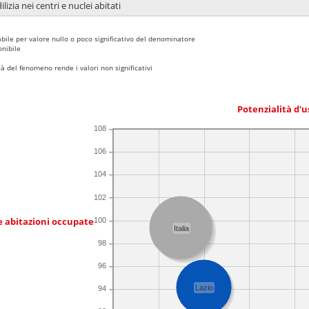
lizia nei centri e nuclei abitati
bile per valore nullo o poco significativo del denominatore
nibile
 del fenomeno rende i valori non significativi
Potenzialità d'u
108
106
104
102
e abitazioni occupate
100
Italia
98
96
Lazio
94