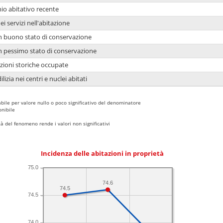
io abitativo recente
ei servizi nell'abitazione
 in buono stato di conservazione
 in pessimo stato di conservazione
azioni storiche occupate
lizia nei centri e nuclei abitati
bile per valore nullo o poco significativo del denominatore
nibile
 del fenomeno rende i valori non significativi
Incidenza delle abitazioni in proprietà
75.0
74.6
74.5
74.5
74.0