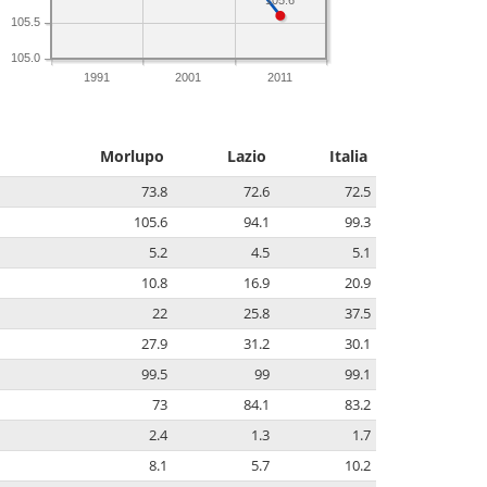
105.6
105.5
105.0
1991
2001
2011
Morlupo
Lazio
Italia
73.8
72.6
72.5
105.6
94.1
99.3
5.2
4.5
5.1
10.8
16.9
20.9
22
25.8
37.5
27.9
31.2
30.1
99.5
99
99.1
73
84.1
83.2
2.4
1.3
1.7
8.1
5.7
10.2