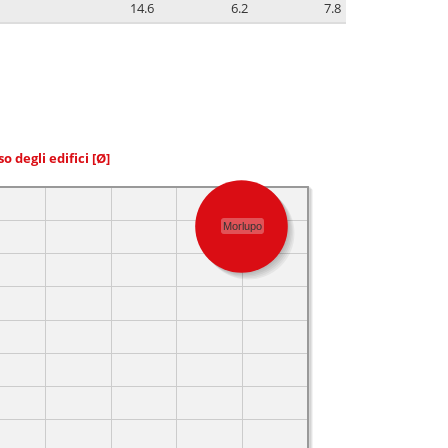
14.6
6.2
7.8
so degli edifici
[Ø]
Morlupo