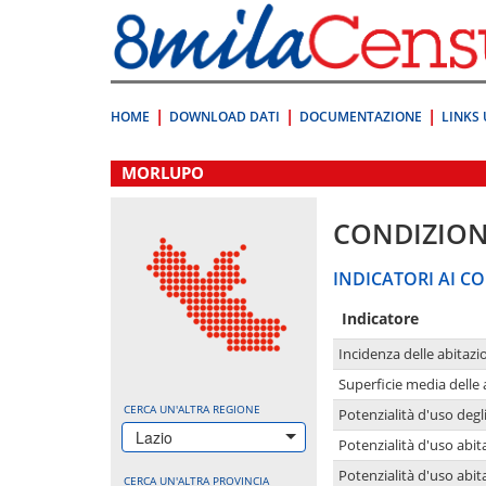
Vai
direttamente
a:
Contenuto
Ricerca
HOME
DOWNLOAD DATI
DOCUMENTAZIONE
LINKS 
.
MORLUPO
CONDIZION
INDICATORI AI CO
Indicatore
Incidenza delle abitazi
Superficie media delle
CERCA UN'ALTRA REGIONE
Potenzialità d'uso degli
Lazio
Potenzialità d'uso abita
Potenzialità d'uso abit
CERCA UN'ALTRA PROVINCIA