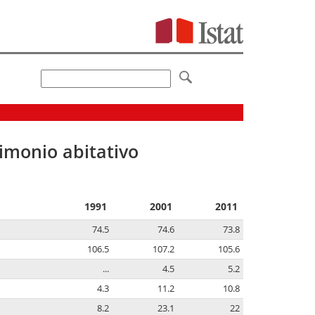
imonio abitativo
1991
2001
2011
74.5
74.6
73.8
106.5
107.2
105.6
...
4.5
5.2
4.3
11.2
10.8
8.2
23.1
22