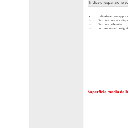
Indice di espansione edi
-
Indicatore non applica
..
Dato non ancora dispo
...
Dato non rilevato
....
La mancanza o esiguità
Superficie media dell