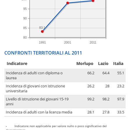
95
90
83.1
85
80
1991
2001
2011
CONFRONTI TERRITORIALI AL 2011
Indicatore
Morlupo
Lazio
Italia
Incidenza di adulti con diploma o
66.2
64.4
55.1
laurea
Incidenza di giovani con istruzione
26.2
28
23.2
universitaria
Livello di istruzione dei giovani 15-19
99.2
98.2
97.9
anni
Incidenza di adulti con la licenza media
28.1
27.8
33.5
-
Indicatore non applicabile per valore nullo o poco significativo del