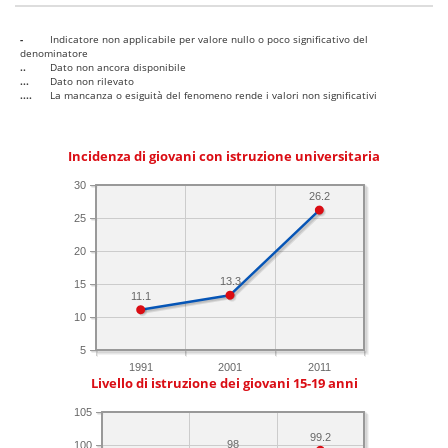
-
Indicatore non applicabile per valore nullo o poco significativo del
denominatore
..
Dato non ancora disponibile
...
Dato non rilevato
....
La mancanza o esiguità del fenomeno rende i valori non significativi
Incidenza di giovani con istruzione universitaria
30
26.2
25
20
13.3
15
11.1
10
5
1991
2001
2011
Livello di istruzione dei giovani 15-19 anni
105
99.2
98
100