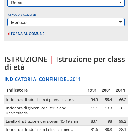
Roma
CERCA UN COMUNE
Morlupo
TORNA AL COMUNE
ISTRUZIONE
|
Istruzione per classi
di età
INDICATORI AI CONFINI DEL 2011
Indicatore
1991
2001
2011
Incidenza di adulti con diploma o laurea
34.3
55.4
66.2
Incidenza di giovani con istruzione
11.1
13.3
26.2
universitaria
Livello di istruzione dei giovani 15-19 anni
83.1
98
99.2
Incidenza di adulti con la licenza media
31.6
30.8
28.1