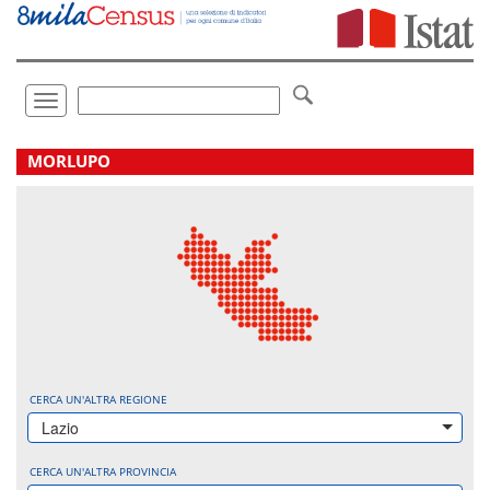
Vai
direttamente
a:
Contenuto
Ricerca
Toggle
navigation
.
MORLUPO
CERCA UN'ALTRA REGIONE
Lazio
CERCA UN'ALTRA PROVINCIA