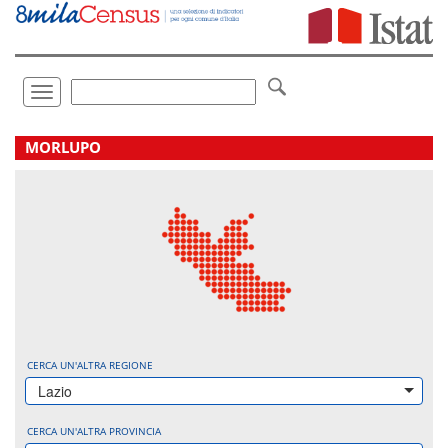
Vai
direttamente
a:
Contenuto
Ricerca
Toggle
navigation
.
MORLUPO
CERCA UN'ALTRA REGIONE
Lazio
CERCA UN'ALTRA PROVINCIA