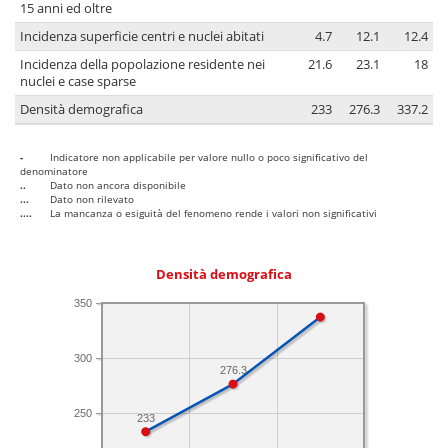
15 anni ed oltre
Incidenza superficie centri e nuclei abitati
4.7
12.1
12.4
Incidenza della popolazione residente nei
21.6
23.1
18
nuclei e case sparse
Densità demografica
233
276.3
337.2
-
Indicatore non applicabile per valore nullo o poco significativo del
denominatore
..
Dato non ancora disponibile
...
Dato non rilevato
....
La mancanza o esiguità del fenomeno rende i valori non significativi
Densità demografica
350
300
276.3
250
233