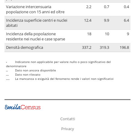
Variazione intercensuaria
2.2
0.7
0.4
popolazione con 15 anni ed oltre
Incidenza superficie centri e nuclei
12.4
9.9
6.4
abitati
Incidenza della popolazione
18
10
9
residente nei nuclei e case sparse
Densità demografica
337.2
319.3
196.8
-
Indicatore non applicabile per valore nullo o poco significativo del
denominatore
..
Dato non ancora disponibile
...
Dato non rilevato
....
La mancanza o esiguità del fenomeno rende i valori non significativi
Contatti
Privacy