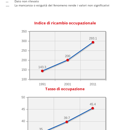
...
Dato non rilevato
....
La mancanza o esiguità del fenomeno rende i valori non significativi
Indice di ricambio occupazionale
350
293.1
300
250
200
200
143.3
150
100
1991
2001
2011
Tasso di occupazione
50
45.4
45
39.7
40
35