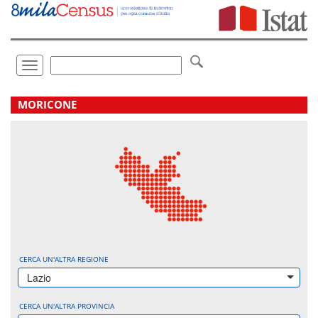
Vai
direttamente
a:
Contenuto
Ricerca
Toggle
navigation
.
MORICONE
CERCA UN'ALTRA REGIONE
Lazio
CERCA UN'ALTRA PROVINCIA