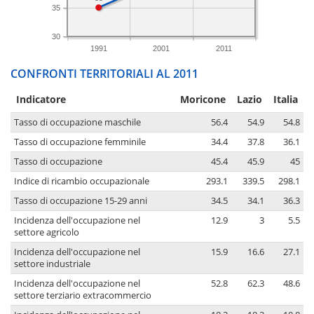
35
30
1991
2001
2011
CONFRONTI TERRITORIALI AL 2011
Indicatore
Moricone
Lazio
Italia
Tasso di occupazione maschile
56.4
54.9
54.8
Tasso di occupazione femminile
34.4
37.8
36.1
Tasso di occupazione
45.4
45.9
45
Indice di ricambio occupazionale
293.1
339.5
298.1
Tasso di occupazione 15-29 anni
34.5
34.1
36.3
Incidenza dell'occupazione nel
12.9
3
5.5
settore agricolo
Incidenza dell'occupazione nel
15.9
16.6
27.1
settore industriale
Incidenza dell'occupazione nel
52.8
62.3
48.6
settore terziario extracommercio