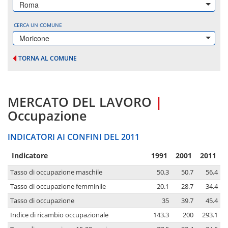
Roma
CERCA UN COMUNE
Moricone
TORNA AL COMUNE
MERCATO DEL LAVORO
|
Occupazione
INDICATORI AI CONFINI DEL 2011
Indicatore
1991
2001
2011
Tasso di occupazione maschile
50.3
50.7
56.4
Tasso di occupazione femminile
20.1
28.7
34.4
Tasso di occupazione
35
39.7
45.4
Indice di ricambio occupazionale
143.3
200
293.1