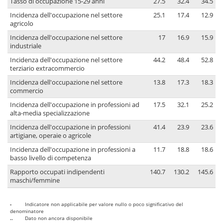
Tasso di occupazione 15-29 anni
27.5
32.4
34.5
Incidenza dell'occupazione nel settore
25.1
17.4
12.9
agricolo
Incidenza dell'occupazione nel settore
17
16.9
15.9
industriale
Incidenza dell'occupazione nel settore
44.2
48.4
52.8
terziario extracommercio
Incidenza dell'occupazione nel settore
13.8
17.3
18.3
commercio
Incidenza dell'occupazione in professioni ad
17.5
32.1
25.2
alta-media specializzazione
Incidenza dell'occupazione in professioni
41.4
23.9
23.6
artigiane, operaie o agricole
Incidenza dell'occupazione in professioni a
11.7
18.8
18.6
basso livello di competenza
Rapporto occupati indipendenti
140.7
130.2
145.6
maschi/femmine
-
Indicatore non applicabile per valore nullo o poco significativo del
denominatore
..
Dato non ancora disponibile