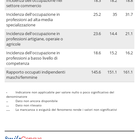
Incidenza dell'occupazione nel
18.3
18.2
18.8
settore commercio
Incidenza dell'occupazione in
25.2
35
31.7
professioni ad alta-media
specializzazione
Incidenza dell'occupazione in
23.6
14.4
21.1
professioni artigiane, operaie o
agricole
Incidenza dell'occupazione in
18.6
15.2
16.2
professioni a basso livello di
competenza
Rapporto occupati indipendenti
145.6
151.1
161.1
maschi/femmine
-
Indicatore non applicabile per valore nullo o poco significativo del
denominatore
..
Dato non ancora disponibile
...
Dato non rilevato
....
La mancanza o esiguità del fenomeno rende i valori non significativi