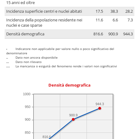
15 anni ed oltre
Incidenza superficie centri e nuclei abitati
17.5
38.3
28.2
Incidenza della popolazione residente nei
11.6
6.6
7.3
nuclei e case sparse
Densità demografica
816.6
900.9
944.3
-
Indicatore non applicabile per valore nullo o poco significativo del
denominatore
..
Dato non ancora disponibile
...
Dato non rilevato
....
La mancanza o esiguità del fenomeno rende i valori non significativi
Densità demografica
1000
944.3
950
900.9
900
850
816.6