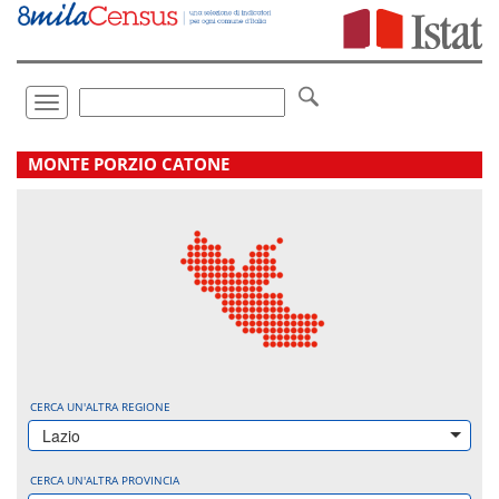
Vai
direttamente
a:
Contenuto
Ricerca
Toggle
navigation
.
MONTE PORZIO CATONE
CERCA UN'ALTRA REGIONE
Lazio
CERCA UN'ALTRA PROVINCIA