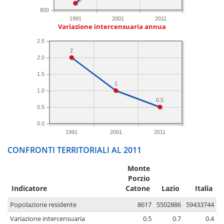
800
1991
2001
2011
Variazione intercensuaria annua
2.5
2
2.0
1.5
1
1.0
0.5
0.5
0.0
1991
2001
2011
CONFRONTI TERRITORIALI AL 2011
Monte
Porzio
Indicatore
Catone
Lazio
Italia
Popolazione residente
8617
5502886
59433744
Variazione intercensuaria
0.5
0.7
0.4