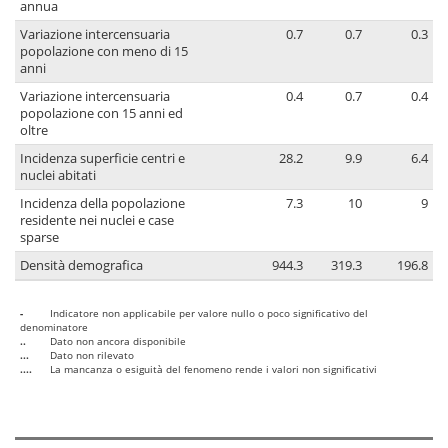
annua
Variazione intercensuaria
0.7
0.7
0.3
popolazione con meno di 15
anni
Variazione intercensuaria
0.4
0.7
0.4
popolazione con 15 anni ed
oltre
Incidenza superficie centri e
28.2
9.9
6.4
nuclei abitati
Incidenza della popolazione
7.3
10
9
residente nei nuclei e case
sparse
Densità demografica
944.3
319.3
196.8
-
Indicatore non applicabile per valore nullo o poco significativo del
denominatore
..
Dato non ancora disponibile
...
Dato non rilevato
....
La mancanza o esiguità del fenomeno rende i valori non significativi