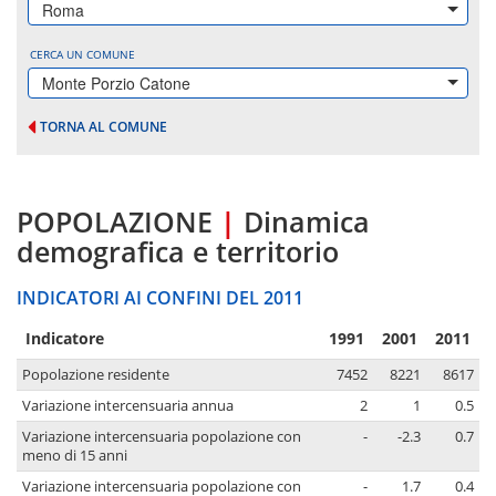
Roma
CERCA UN COMUNE
Monte Porzio Catone
TORNA AL COMUNE
POPOLAZIONE
|
Dinamica
demografica e territorio
INDICATORI AI CONFINI DEL 2011
Indicatore
1991
2001
2011
Popolazione residente
7452
8221
8617
Variazione intercensuaria annua
2
1
0.5
Variazione intercensuaria popolazione con
-
-2.3
0.7
meno di 15 anni
Variazione intercensuaria popolazione con
-
1.7
0.4