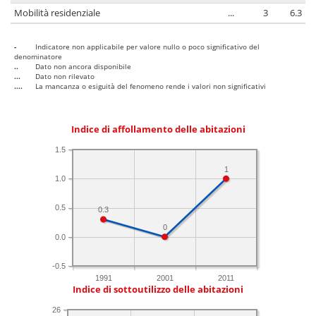
Mobilità residenziale
...
3
6.3
-
Indicatore non applicabile per valore nullo o poco significativo del
denominatore
..
Dato non ancora disponibile
...
Dato non rilevato
....
La mancanza o esiguità del fenomeno rende i valori non significativi
Indice di affollamento delle abitazioni
1.5
1
1.0
0.5
0.3
0
0.0
-0.5
1991
2001
2011
Indice di sottoutilizzo delle abitazioni
26