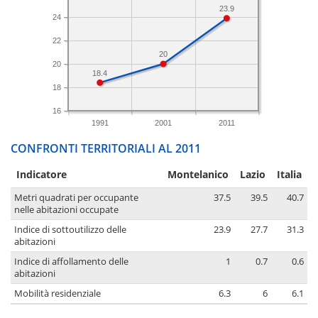
23.9
24
22
20
20
18.4
18
16
1991
2001
2011
CONFRONTI TERRITORIALI AL 2011
Indicatore
Montelanico
Lazio
Italia
Metri quadrati per occupante
37.5
39.5
40.7
nelle abitazioni occupate
Indice di sottoutilizzo delle
23.9
27.7
31.3
abitazioni
Indice di affollamento delle
1
0.7
0.6
abitazioni
Mobilità residenziale
6.3
6
6.1