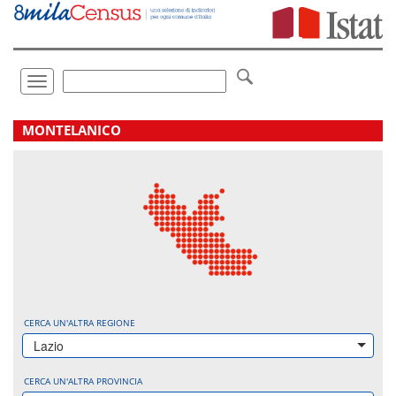
Vai
direttamente
a:
Contenuto
Ricerca
Toggle
navigation
.
MONTELANICO
CERCA UN'ALTRA REGIONE
Lazio
CERCA UN'ALTRA PROVINCIA