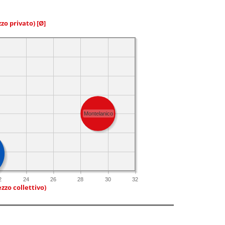
zzo privato)
[Ø]
Montelanico
2
24
26
28
30
32
zzo collettivo)