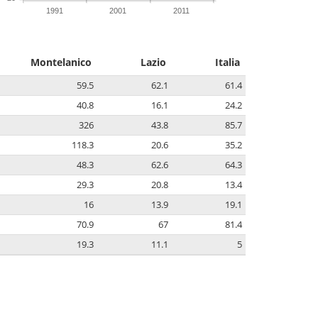
1991
2001
2011
Montelanico
Lazio
Italia
59.5
62.1
61.4
40.8
16.1
24.2
326
43.8
85.7
118.3
20.6
35.2
48.3
62.6
64.3
29.3
20.8
13.4
16
13.9
19.1
70.9
67
81.4
19.3
11.1
5