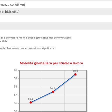
mezzo collettivo)
 in bicicletta)
bile per valore nullo o poco significativo del denominatore
nibile
 del fenomeno rende i valori non significativi
Mobilità giornaliera per studio o lavoro
60
59.5
59
58
57.4
57
56.1
56
55