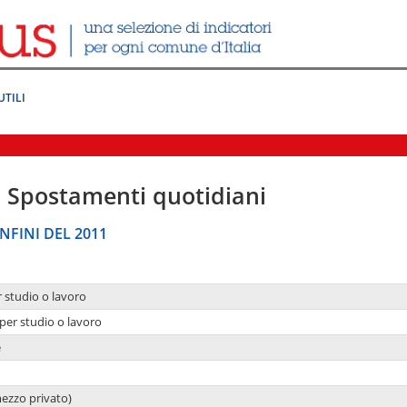
UTILI
|
Spostamenti quotidiani
NFINI DEL 2011
r studio o lavoro
per studio o lavoro
e
mezzo privato)