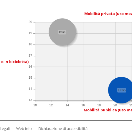
Mobilità privata (uso me
20
Italia
19
18
17
 o in bicicletta)
16
15
14
Lazio
13
10
12
14
16
18
20
2
Mobilità pubblica (uso me
Legali
Web info
Dichiarazione di accessibilità