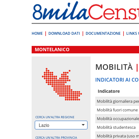
Vai
direttamente
a:
Contenuto
Ricerca
HOME
DOWNLOAD DATI
DOCUMENTAZIONE
LINKS 
.
MONTELANICO
MOBILITÀ
INDICATORI AI CO
Indicatore
Mobilità giornaliera pe
Mobilità fuori comune 
CERCA UN'ALTRA REGIONE
Mobilità occupazional
Lazio
Mobilità studentesca
Mobilità privata (uso 
CERCA UN'ALTRA PROVINCIA