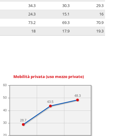
34.3
30.3
29.3
24.3
15.1
16
73.2
69.3
70.9
18
17.9
19.3
Mobilità privata (uso mezzo privato)
60
48.3
50
43.5
40
28.7
30
20