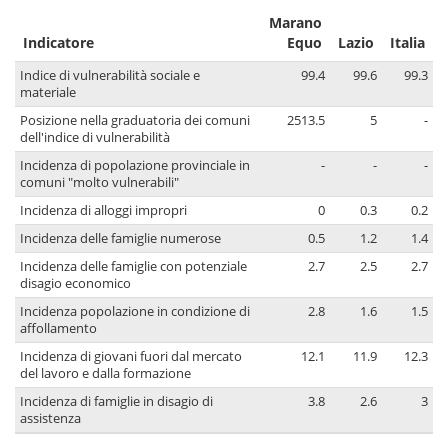
Marano
Indicatore
Equo
Lazio
Italia
Indice di vulnerabilità sociale e
99.4
99.6
99.3
materiale
Posizione nella graduatoria dei comuni
2513.5
5
-
dell'indice di vulnerabilità
Incidenza di popolazione provinciale in
-
-
-
comuni "molto vulnerabili"
Incidenza di alloggi impropri
0
0.3
0.2
Incidenza delle famiglie numerose
0.5
1.2
1.4
Incidenza delle famiglie con potenziale
2.7
2.5
2.7
disagio economico
Incidenza popolazione in condizione di
2.8
1.6
1.5
affollamento
Incidenza di giovani fuori dal mercato
12.1
11.9
12.3
del lavoro e dalla formazione
Incidenza di famiglie in disagio di
3.8
2.6
3
assistenza