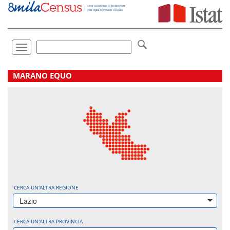
Vai
direttamente
a:
Contenuto
Ricerca
Toggle
navigation
.
MARANO EQUO
CERCA UN'ALTRA REGIONE
Lazio
CERCA UN'ALTRA PROVINCIA