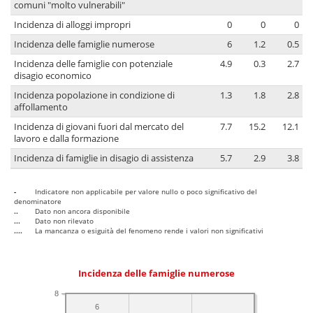
comuni "molto vulnerabili"
Incidenza di alloggi impropri
0
0
0
Incidenza delle famiglie numerose
6
1.2
0.5
Incidenza delle famiglie con potenziale
4.9
0.3
2.7
disagio economico
Incidenza popolazione in condizione di
1.3
1.8
2.8
affollamento
Incidenza di giovani fuori dal mercato del
7.7
15.2
12.1
lavoro e dalla formazione
Incidenza di famiglie in disagio di assistenza
5.7
2.9
3.8
-
Indicatore non applicabile per valore nullo o poco significativo del
denominatore
..
Dato non ancora disponibile
...
Dato non rilevato
....
La mancanza o esiguità del fenomeno rende i valori non significativi
Incidenza delle famiglie numerose
8
6