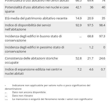
Potenzialità d'uso abitativo nei centri abitati
66.5
69.4
74
Potenzialità d'uso abitativo nei nuclei e case
42.1
36
40
sparse
Età media del patrimonio abitativo recente
14.9
20.9
35
Indice di disponibilità dei servizi
92.9
97.5
98.4
nell'abitazione
Incidenza degli edifici in buono stato di
...
68.8
97.3
conservazione
Incidenza degli edifici in pessimo stato di
...
1.2
0
conservazione
Consistenza delle abitazioni storiche
52.8
21.7
24.6
occupate
Indice di espansione edilizia nei centri e
7.2
4.6
0.7
nuclei abitati
-
Indicatore non applicabile per valore nullo o poco significativo del
denominatore
..
Dato non ancora disponibile
...
Dato non rilevato
....
La mancanza o esiguità del fenomeno rende i valori non significativi