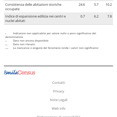
Consistenza delle abitazioni storiche
24.6
5.7
10.2
occupate
Indice di espansione edilizia nei centri e
0.7
6.2
7.8
nuclei abitati
-
Indicatore non applicabile per valore nullo o poco significativo del
denominatore
..
Dato non ancora disponibile
...
Dato non rilevato
....
La mancanza o esiguità del fenomeno rende i valori non significativi
Contatti
Privacy
Note Legali
Web info
Dichiarazione di accessibilità