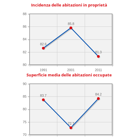
Incidenza delle abitazioni in proprietà
88
85.8
86
84
82.6
82
81.3
80
1991
2001
2011
Superficie media delle abitazioni occupate
90
84.2
83.7
85
80
75
72.7
70