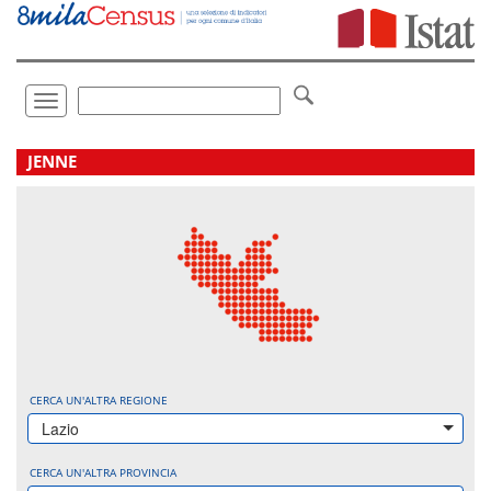
Vai
direttamente
a:
Contenuto
Ricerca
Toggle
navigation
.
JENNE
CERCA UN'ALTRA REGIONE
Lazio
CERCA UN'ALTRA PROVINCIA