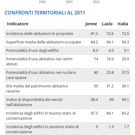
1991
2001
2011
CONFRONTI TERRITORIALI AL 2011
Indicatore
Jenne
Lazio
Italia
Incidenza delle abitazioni in proprietà
81.3
72.6
72.5
Superficie media delle abitazioni occupate
84.2
94.1
99.3
Potenzialità d'uso degli edifici
8.3
4.5
5.1
Potenzialità d'uso abitativo nei centri
74
16.9
20.9
abitati
Potenzialità d'uso abitativo nei nuclei e
40
25.8
37.5
case sparse
Età media del patrimonio abitativo
35
31.2
30.1
recente
Indice di disponibilità dei servizi
98.4
99
99.1
nell'abitazione
Incidenza degli edifici in buono stato di
97.3
84.1
83.2
conservazione
Incidenza degli edifici in pessimo stato di
0
1.3
1.7
conservazione