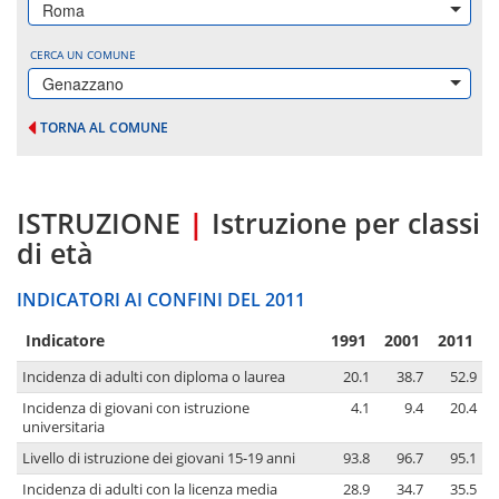
Roma
CERCA UN COMUNE
Genazzano
TORNA AL COMUNE
ISTRUZIONE
|
Istruzione per classi
di età
INDICATORI AI CONFINI DEL 2011
Indicatore
1991
2001
2011
Incidenza di adulti con diploma o laurea
20.1
38.7
52.9
Incidenza di giovani con istruzione
4.1
9.4
20.4
universitaria
Livello di istruzione dei giovani 15-19 anni
93.8
96.7
95.1
Incidenza di adulti con la licenza media
28.9
34.7
35.5