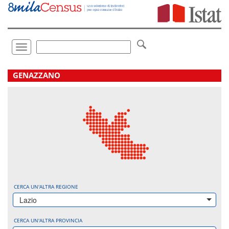
Vai
direttamente
a:
Contenuto
Ricerca
Toggle
navigation
.
GENAZZANO
CERCA UN'ALTRA REGIONE
Lazio
CERCA UN'ALTRA PROVINCIA