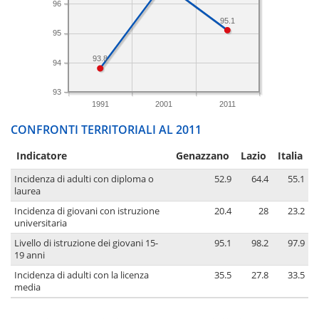
96
95.1
95
93.8
94
93
1991
2001
2011
CONFRONTI TERRITORIALI AL 2011
Indicatore
Genazzano
Lazio
Italia
Incidenza di adulti con diploma o
52.9
64.4
55.1
laurea
Incidenza di giovani con istruzione
20.4
28
23.2
universitaria
Livello di istruzione dei giovani 15-
95.1
98.2
97.9
19 anni
Incidenza di adulti con la licenza
35.5
27.8
33.5
media