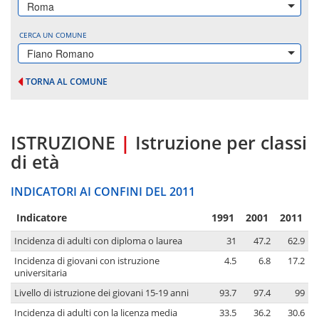
Roma
CERCA UN COMUNE
Fiano Romano
TORNA AL COMUNE
ISTRUZIONE
|
Istruzione per classi
di età
INDICATORI AI CONFINI DEL 2011
Indicatore
1991
2001
2011
Incidenza di adulti con diploma o laurea
31
47.2
62.9
Incidenza di giovani con istruzione
4.5
6.8
17.2
universitaria
Livello di istruzione dei giovani 15-19 anni
93.7
97.4
99
Incidenza di adulti con la licenza media
33.5
36.2
30.6