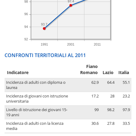
97.4
98
96
93.7
94
92
1991
2001
2011
CONFRONTI TERRITORIALI AL 2011
Fiano
Indicatore
Romano
Lazio
Italia
Incidenza di adulti con diploma o
62.9
64.4
55.1
laurea
Incidenza di giovani con istruzione
17.2
28
23.2
universitaria
Livello di istruzione dei giovani 15-
99
98.2
97.9
19 anni
Incidenza di adulti con la licenza
30.6
27.8
33.5
media