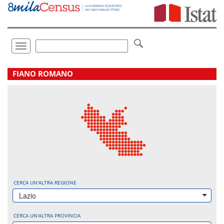
Vai
direttamente
a:
Contenuto
Ricerca
Toggle
navigation
.
FIANO ROMANO
CERCA UN'ALTRA REGIONE
Lazio
CERCA UN'ALTRA PROVINCIA