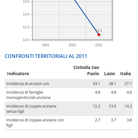
13.5
13.0
12.5
12.2
12.0
1991
2001
2011
CONFRONTI TERRITORIALI AL 2011
Civitella San
Indicatore
Paolo
Lazio
Italia
Incidenza di anziani soli
33.1
28.1
27.1
Incidenza di famiglie
4.8
4.8
4.6
monogenitoriali anziane
Incidenza di coppie anziane
12.2
13.5
14.2
senza figli
Incidenza di coppie anziane con
2.7
3.7
3.8
figli