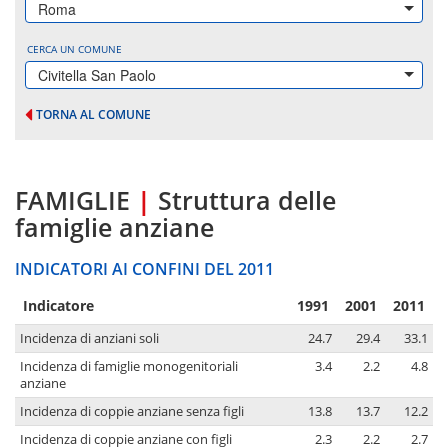
Roma
CERCA UN COMUNE
Civitella San Paolo
TORNA AL COMUNE
FAMIGLIE
|
Struttura delle
famiglie anziane
INDICATORI AI CONFINI DEL 2011
Indicatore
1991
2001
2011
Incidenza di anziani soli
24.7
29.4
33.1
Incidenza di famiglie monogenitoriali
3.4
2.2
4.8
anziane
Incidenza di coppie anziane senza figli
13.8
13.7
12.2
Incidenza di coppie anziane con figli
2.3
2.2
2.7