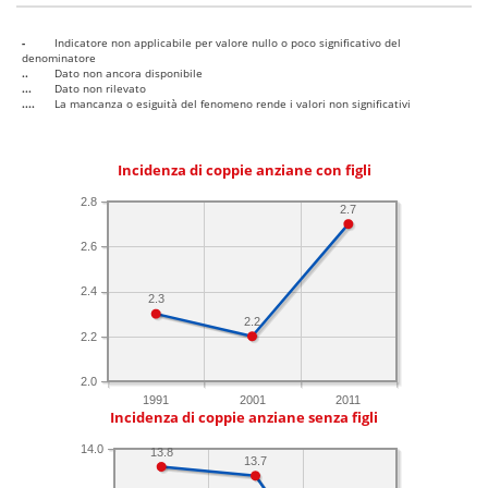
-
Indicatore non applicabile per valore nullo o poco significativo del
denominatore
..
Dato non ancora disponibile
...
Dato non rilevato
....
La mancanza o esiguità del fenomeno rende i valori non significativi
Incidenza di coppie anziane con figli
2.8
2.7
2.6
2.4
2.3
2.2
2.2
2.0
1991
2001
2011
Incidenza di coppie anziane senza figli
14.0
13.8
13.7