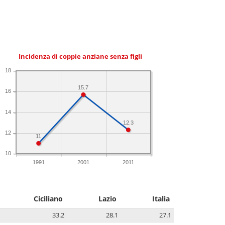
Incidenza di coppie anziane senza figli
18
15.7
16
14
12.3
12
11
10
1991
2001
2011
Ciciliano
Lazio
Italia
33.2
28.1
27.1