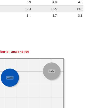
5.9
4.8
4.6
12.3
13.5
14.2
3.1
3.7
3.8
itoriali anziane
[Ø]
Italia
Lazio