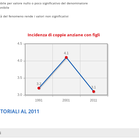
bile per valore nullo o poco significativo del denominatore
nibile
 del fenomeno rende i valori non significativi
Incidenza di coppie anziane con figli
4.5
4.1
4.0
3.5
3.2
3.1
3.0
1991
2001
2011
TORIALI AL 2011
i