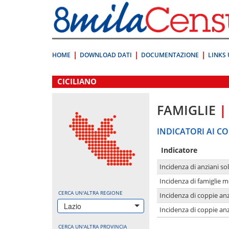
Vai
direttamente
a:
Contenuto
Ricerca
HOME
DOWNLOAD DATI
DOCUMENTAZIONE
LINKS 
.
CICILIANO
FAMIGLIE
|
INDICATORI AI CO
Indicatore
Incidenza di anziani sol
Incidenza di famiglie 
CERCA UN'ALTRA REGIONE
Incidenza di coppie anz
Lazio
Incidenza di coppie anz
CERCA UN'ALTRA PROVINCIA