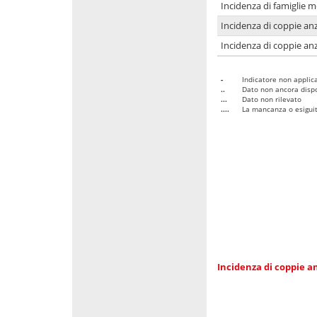
Incidenza di famiglie 
Incidenza di coppie anz
Incidenza di coppie anz
-
Indicatore non applica
..
Dato non ancora dispo
...
Dato non rilevato
....
La mancanza o esiguità
Incidenza di coppie an