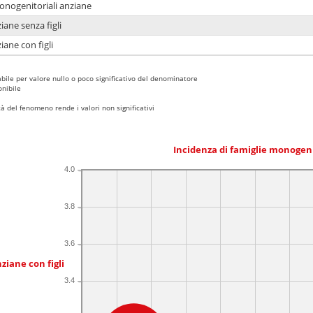
monogenitoriali anziane
iane senza figli
iane con figli
bile per valore nullo o poco significativo del denominatore
nibile
 del fenomeno rende i valori non significativi
Incidenza di famiglie monogen
4.0
3.8
3.6
ziane con figli
3.4