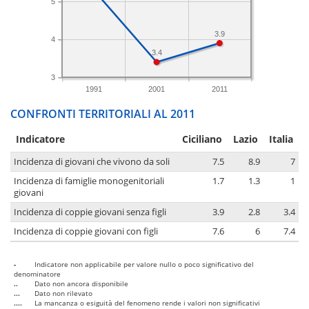
5
3.9
4
3.4
3
1991
2001
2011
CONFRONTI TERRITORIALI AL 2011
Indicatore
Ciciliano
Lazio
Italia
Incidenza di giovani che vivono da soli
7.5
8.9
7
Incidenza di famiglie monogenitoriali
1.7
1.3
1
giovani
Incidenza di coppie giovani senza figli
3.9
2.8
3.4
Incidenza di coppie giovani con figli
7.6
6
7.4
-
Indicatore non applicabile per valore nullo o poco significativo del
denominatore
..
Dato non ancora disponibile
...
Dato non rilevato
....
La mancanza o esiguità del fenomeno rende i valori non significativi