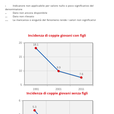
-
Indicatore non applicabile per valore nullo o poco significativo del
denominatore
..
Dato non ancora disponibile
...
Dato non rilevato
....
La mancanza o esiguità del fenomeno rende i valori non significativi
Incidenza di coppie giovani con figli
20
18.1
15
9.9
10
7.6
5
1991
2001
2011
Incidenza di coppie giovani senza figli
6
5.3