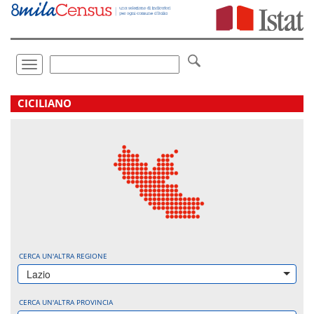
Vai
direttamente
a:
Contenuto
Ricerca
Toggle
navigation
.
CICILIANO
CERCA UN'ALTRA REGIONE
Lazio
CERCA UN'ALTRA PROVINCIA