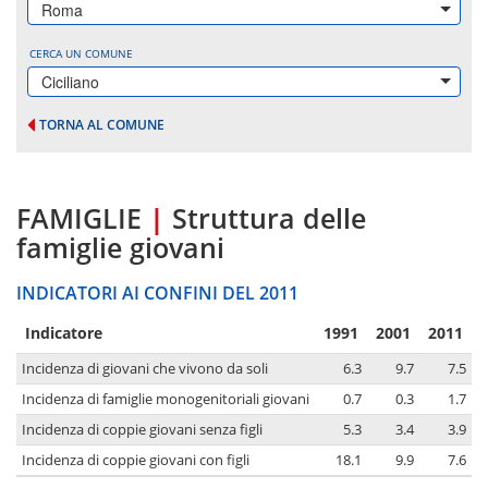
Roma
CERCA UN COMUNE
Ciciliano
TORNA AL COMUNE
FAMIGLIE
|
Struttura delle
famiglie giovani
INDICATORI AI CONFINI DEL 2011
Indicatore
1991
2001
2011
Incidenza di giovani che vivono da soli
6.3
9.7
7.5
Incidenza di famiglie monogenitoriali giovani
0.7
0.3
1.7
Incidenza di coppie giovani senza figli
5.3
3.4
3.9
Incidenza di coppie giovani con figli
18.1
9.9
7.6