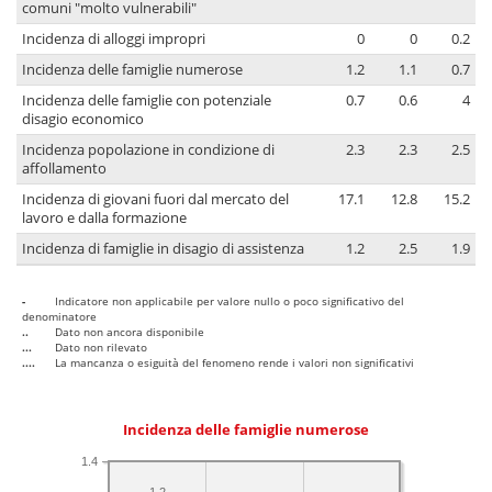
comuni "molto vulnerabili"
Incidenza di alloggi impropri
0
0
0.2
Incidenza delle famiglie numerose
1.2
1.1
0.7
Incidenza delle famiglie con potenziale
0.7
0.6
4
disagio economico
Incidenza popolazione in condizione di
2.3
2.3
2.5
affollamento
Incidenza di giovani fuori dal mercato del
17.1
12.8
15.2
lavoro e dalla formazione
Incidenza di famiglie in disagio di assistenza
1.2
2.5
1.9
-
Indicatore non applicabile per valore nullo o poco significativo del
denominatore
..
Dato non ancora disponibile
...
Dato non rilevato
....
La mancanza o esiguità del fenomeno rende i valori non significativi
Incidenza delle famiglie numerose
1.4
1.2