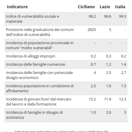
Indicatore
Ciciliano
Lazio
Italia
Indice di vulnerabilità sociale e
99.2
99.6
99.3
materiale
Posizione nella graduatoria dei comuni
2825
5
-
dell'indice di vulnerabilità
Incidenza di popolazione provinciale in
-
-
-
comuni "molto vulnerabili"
Incidenza di alloggi impropri
0.2
0.3
0.2
Incidenza delle famiglie numerose
0.7
1.2
1.4
Incidenza delle famiglie con potenziale
4
2.5
2.7
disagio economico
Incidenza popolazione in condizione di
2.5
1.6
1.5
affollamento
Incidenza di giovani fuori dal mercato
15.2
11.9
12.3
del lavoro e dalla formazione
Incidenza di famiglie in disagio di
1.9
2.6
3
assistenza
-
Indicatore non applicabile per valore nullo o poco significativo del