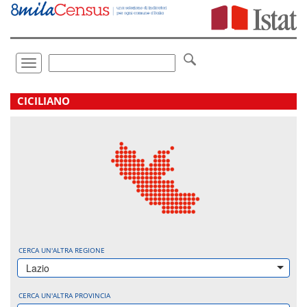
Vai
direttamente
a:
Contenuto
Ricerca
Toggle
navigation
.
CICILIANO
CERCA UN'ALTRA REGIONE
Lazio
CERCA UN'ALTRA PROVINCIA