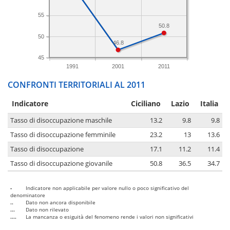
55
50.8
50
46.8
45
1991
2001
2011
CONFRONTI TERRITORIALI AL 2011
Indicatore
Ciciliano
Lazio
Italia
Tasso di disoccupazione maschile
13.2
9.8
9.8
Tasso di disoccupazione femminile
23.2
13
13.6
Tasso di disoccupazione
17.1
11.2
11.4
Tasso di disoccupazione giovanile
50.8
36.5
34.7
-
Indicatore non applicabile per valore nullo o poco significativo del
denominatore
..
Dato non ancora disponibile
...
Dato non rilevato
....
La mancanza o esiguità del fenomeno rende i valori non significativi