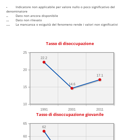
-
Indicatore non applicabile per valore nullo o poco significativo del
denominatore
..
Dato non ancora disponibile
...
Dato non rilevato
....
La mancanza o esiguità del fenomeno rende i valori non significativi
Tasso di disoccupazione
25
22.2
20
17.1
14.6
15
10
1991
2001
2011
Tasso di disoccupazione giovanile
65
62
60