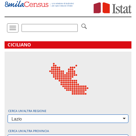
Vai
direttamente
a:
Contenuto
Ricerca
Toggle
navigation
.
CICILIANO
CERCA UN'ALTRA REGIONE
Lazio
CERCA UN'ALTRA PROVINCIA