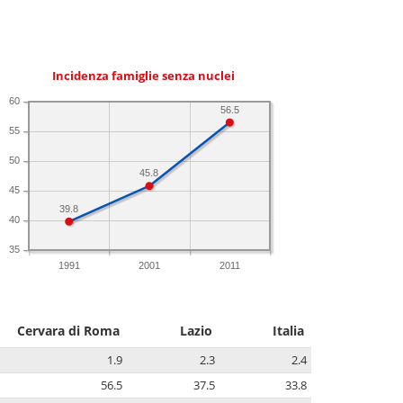
Incidenza famiglie senza nuclei
60
56.5
55
50
45.8
45
39.8
40
35
1991
2001
2011
Cervara di Roma
Lazio
Italia
1.9
2.3
2.4
56.5
37.5
33.8