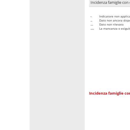
Incidenza famiglie con 
-
Indicatore non applica
..
Dato non ancora dispo
...
Dato non rilevato
....
La mancanza o esiguità
Incidenza famiglie co