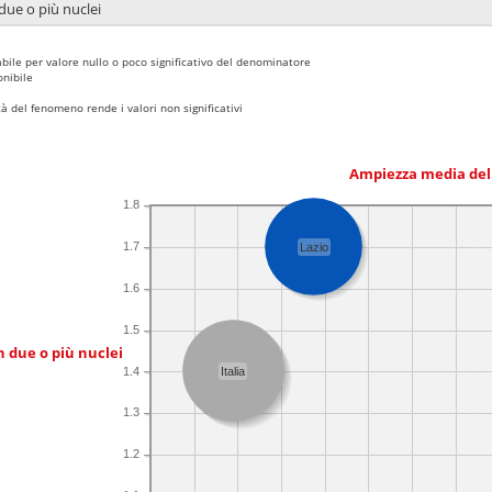
due o più nuclei
bile per valore nullo o poco significativo del denominatore
nibile
 del fenomeno rende i valori non significativi
Ampiezza media del
1.8
1.7
Lazio
1.6
1.5
n due o più nuclei
1.4
Italia
1.3
1.2