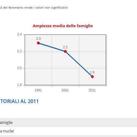
 del fenomeno rende i valori non significativi
Ampiezza media delle famiglie
2.4
2.3
2.2
2.2
2.0
1.9
1.8
1991
2001
2011
TORIALI AL 2011
amiglie
a nuclei