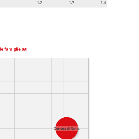
1.2
1.7
1.4
le famiglie
[Ø]
Cervara di Roma