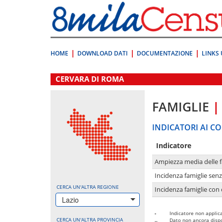
Vai
direttamente
a:
Contenuto
Ricerca
HOME
DOWNLOAD DATI
DOCUMENTAZIONE
LINKS 
.
CERVARA DI ROMA
FAMIGLIE
|
INDICATORI AI CO
Indicatore
Ampiezza media delle f
Incidenza famiglie senz
CERCA UN'ALTRA REGIONE
Incidenza famiglie con 
Lazio
-
Indicatore non applica
CERCA UN'ALTRA PROVINCIA
..
Dato non ancora dispo