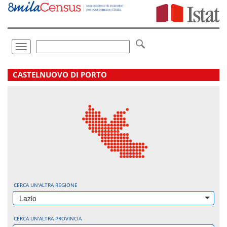
Vai
direttamente
a:
Contenuto
Ricerca
Toggle
navigation
.
CASTELNUOVO DI PORTO
CERCA UN'ALTRA REGIONE
Lazio
CERCA UN'ALTRA PROVINCIA