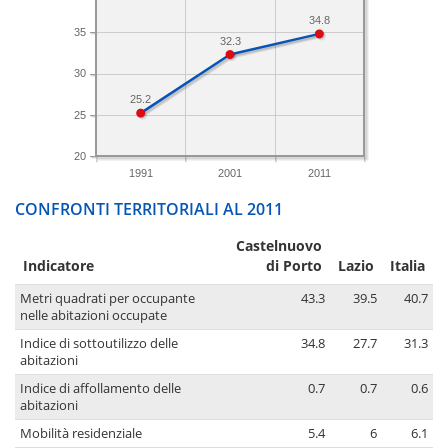
34.8
35
32.3
30
25.2
25
20
1991
2001
2011
CONFRONTI TERRITORIALI AL 2011
Castelnuovo
Indicatore
di Porto
Lazio
Italia
Metri quadrati per occupante
43.3
39.5
40.7
nelle abitazioni occupate
Indice di sottoutilizzo delle
34.8
27.7
31.3
abitazioni
Indice di affollamento delle
0.7
0.7
0.6
abitazioni
Mobilità residenziale
5.4
6
6.1