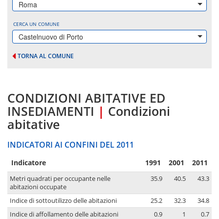
Roma
CERCA UN COMUNE
Castelnuovo di Porto
TORNA AL COMUNE
CONDIZIONI ABITATIVE ED
INSEDIAMENTI
|
Condizioni
abitative
INDICATORI AI CONFINI DEL 2011
Indicatore
1991
2001
2011
Metri quadrati per occupante nelle
35.9
40.5
43.3
abitazioni occupate
Indice di sottoutilizzo delle abitazioni
25.2
32.3
34.8
Indice di affollamento delle abitazioni
0.9
1
0.7