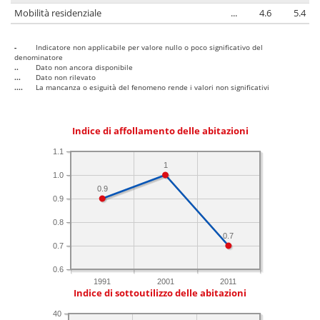
Mobilità residenziale
...
4.6
5.4
-
Indicatore non applicabile per valore nullo o poco significativo del
denominatore
..
Dato non ancora disponibile
...
Dato non rilevato
....
La mancanza o esiguità del fenomeno rende i valori non significativi
Indice di affollamento delle abitazioni
1.1
1
1.0
0.9
0.9
0.8
0.7
0.7
0.6
1991
2001
2011
Indice di sottoutilizzo delle abitazioni
40