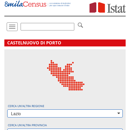
Vai
direttamente
a:
Contenuto
Ricerca
Toggle
navigation
.
CASTELNUOVO DI PORTO
CERCA UN'ALTRA REGIONE
Lazio
CERCA UN'ALTRA PROVINCIA