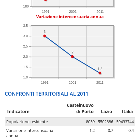
180
1991
2001
2011
Variazione intercensuaria annua
3.5
3
3.0
2.5
2
2.0
1.5
1.2
1.0
1991
2001
2011
CONFRONTI TERRITORIALI AL 2011
Castelnuovo
Indicatore
di Porto
Lazio
Italia
Popolazione residente
8059
5502886
59433744
Variazione intercensuaria
1.2
0.7
0.4
annua