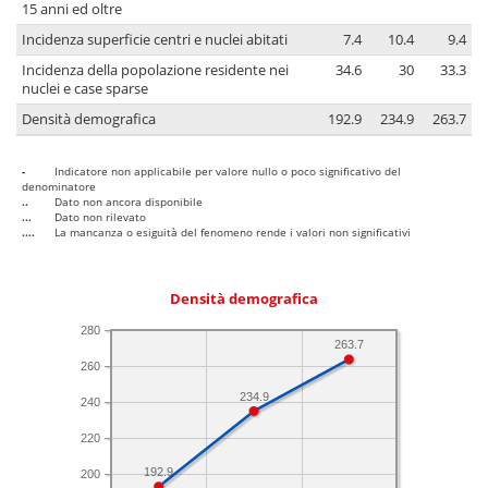
15 anni ed oltre
Incidenza superficie centri e nuclei abitati
7.4
10.4
9.4
Incidenza della popolazione residente nei
34.6
30
33.3
nuclei e case sparse
Densità demografica
192.9
234.9
263.7
-
Indicatore non applicabile per valore nullo o poco significativo del
denominatore
..
Dato non ancora disponibile
...
Dato non rilevato
....
La mancanza o esiguità del fenomeno rende i valori non significativi
Densità demografica
280
263.7
260
234.9
240
220
192.9
200