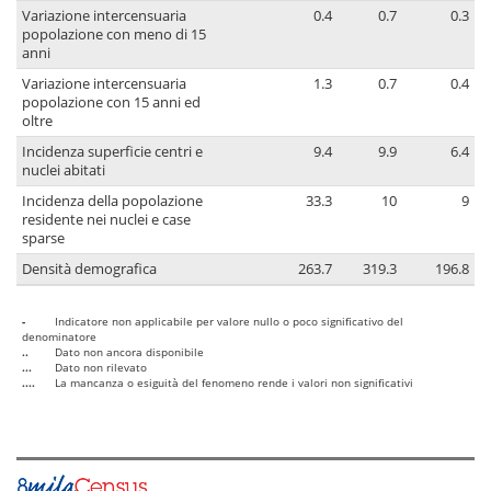
Variazione intercensuaria
0.4
0.7
0.3
popolazione con meno di 15
anni
Variazione intercensuaria
1.3
0.7
0.4
popolazione con 15 anni ed
oltre
Incidenza superficie centri e
9.4
9.9
6.4
nuclei abitati
Incidenza della popolazione
33.3
10
9
residente nei nuclei e case
sparse
Densità demografica
263.7
319.3
196.8
-
Indicatore non applicabile per valore nullo o poco significativo del
denominatore
..
Dato non ancora disponibile
...
Dato non rilevato
....
La mancanza o esiguità del fenomeno rende i valori non significativi