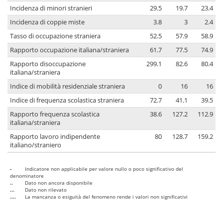
Incidenza di minori stranieri
29.5
19.7
23.4
Incidenza di coppie miste
3.8
3
2.4
Tasso di occupazione straniera
52.5
57.9
58.9
Rapporto occupazione italiana/straniera
61.7
77.5
74.9
Rapporto disoccupazione
299.1
82.6
80.4
italiana/straniera
Indice di mobilità residenziale straniera
0
16
16
Indice di frequenza scolastica straniera
72.7
41.1
39.5
Rapporto frequenza scolastica
38.6
127.2
112.9
italiana/straniera
Rapporto lavoro indipendente
80
128.7
159.2
italiano/straniero
-
Indicatore non applicabile per valore nullo o poco significativo del
denominatore
..
Dato non ancora disponibile
...
Dato non rilevato
....
La mancanza o esiguità del fenomeno rende i valori non significativi