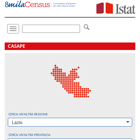
Vai
direttamente
a:
Contenuto
Ricerca
Toggle
navigation
.
CASAPE
CERCA UN'ALTRA REGIONE
Lazio
CERCA UN'ALTRA PROVINCIA