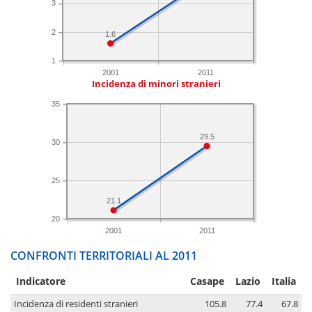
3
2
1.6
1
2001
2011
Incidenza di minori stranieri
35
29.5
30
25
21.1
20
2001
2011
CONFRONTI TERRITORIALI AL 2011
Indicatore
Casape
Lazio
Italia
Incidenza di residenti stranieri
105.8
77.4
67.8