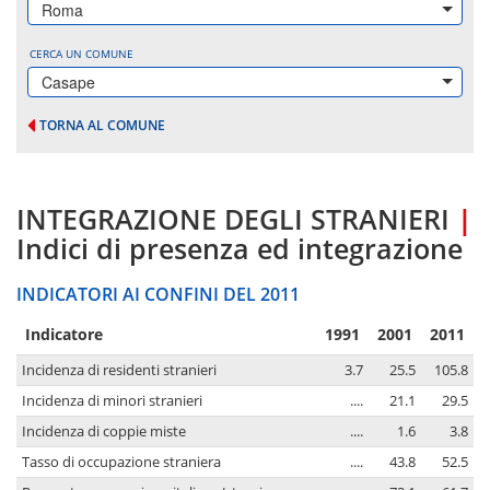
Roma
CERCA UN COMUNE
Casape
TORNA AL COMUNE
INTEGRAZIONE DEGLI STRANIERI
|
Indici di presenza ed integrazione
INDICATORI AI CONFINI DEL 2011
Indicatore
1991
2001
2011
Incidenza di residenti stranieri
3.7
25.5
105.8
Incidenza di minori stranieri
....
21.1
29.5
Incidenza di coppie miste
....
1.6
3.8
Tasso di occupazione straniera
....
43.8
52.5