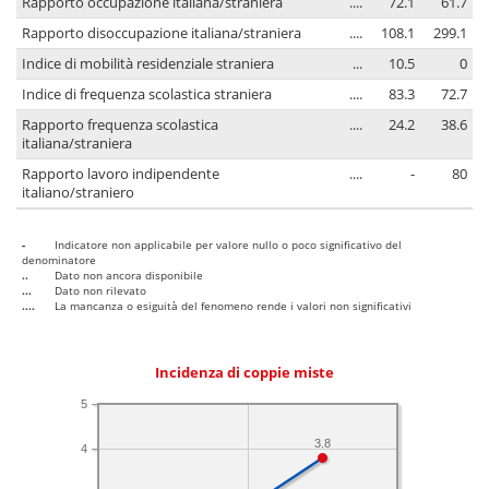
Rapporto occupazione italiana/straniera
....
72.1
61.7
Rapporto disoccupazione italiana/straniera
....
108.1
299.1
Indice di mobilità residenziale straniera
...
10.5
0
Indice di frequenza scolastica straniera
....
83.3
72.7
Rapporto frequenza scolastica
....
24.2
38.6
italiana/straniera
Rapporto lavoro indipendente
....
-
80
italiano/straniero
-
Indicatore non applicabile per valore nullo o poco significativo del
denominatore
..
Dato non ancora disponibile
...
Dato non rilevato
....
La mancanza o esiguità del fenomeno rende i valori non significativi
Incidenza di coppie miste
5
3.8
4