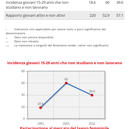
Incidenza giovani 15-29 anni che non
18.6
60
39.6
studiano e non lavorano
Rapporto giovani attivi e non attivi
220
52.9
57.1
-
Indicatore non applicabile per valore nullo o poco significativo del
denominatore
..
Dato non ancora disponibile
...
Dato non rilevato
....
La mancanza o esiguità del fenomeno rende i valori non significativi
Incidenza giovani 15-29 anni che non studiano e non lavorano
80
60
60
39.6
40
18.6
20
0
1991
2001
2011
Partecipazione al mercato del lavoro femminile