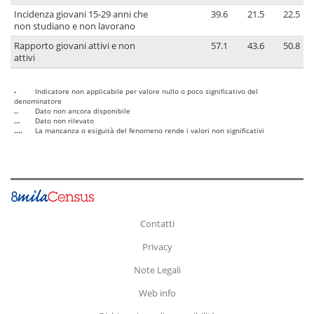
Incidenza giovani 15-29 anni che
39.6
21.5
22.5
non studiano e non lavorano
Rapporto giovani attivi e non
57.1
43.6
50.8
attivi
-
Indicatore non applicabile per valore nullo o poco significativo del
denominatore
..
Dato non ancora disponibile
...
Dato non rilevato
....
La mancanza o esiguità del fenomeno rende i valori non significativi
Contatti
Privacy
Note Legali
Web info