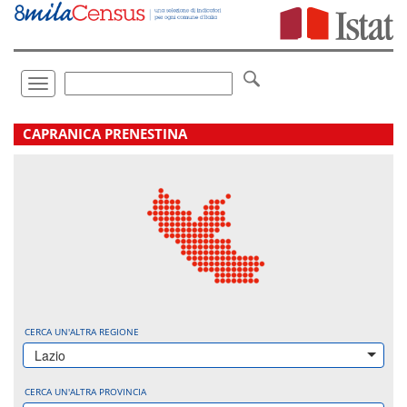
Vai
direttamente
a:
Contenuto
Ricerca
Toggle
navigation
.
CAPRANICA PRENESTINA
CERCA UN'ALTRA REGIONE
Lazio
CERCA UN'ALTRA PROVINCIA